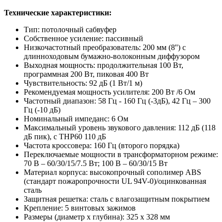
Технические характеристики:
Тип: потолочный сабвуфер
Собственное усиление: пассивный
Низкочастотный преобразователь: 200 мм (8'') с
длинноходовым бумажно-волоконным диффузором
Выходная мощность: продолжительная 100 Вт,
программная 200 Вт, пиковая 400 Вт
Чувствительность: 92 дБ (1 Вт/1 м)
Рекомендуемая мощность усилителя: 200 Вт /6 Ом
Частотный диапазон: 58 Гц - 160 Гц (-3дБ), 42 Гц – 300
Гц (-10 дБ)
Номинальный импеданс: 6 Ом
Максимальный уровень звукового давления: 112 дБ (118
дБ пик), с THP60 110 дБ
Частота кроссовера: 160 Гц (второго порядка)
Переключаемые мощности в трансформаторном режиме:
70 В – 60/30/15/7.5 Вт; 100 В – 60/30/15 Вт
Материал корпуса: высокопрочный сополимер ABS
(стандарт пожаропрочности UL 94V-0)/оцинкованная
сталь
Защитная решетка: сталь с влагозащитным покрытием
Крепление: 5 винтовых зажимов
Размеры (диаметр х глубина): 325 x 328 мм