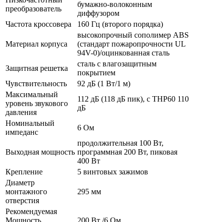
бумажно-волоконным
преобразователь
диффузором
Частота кроссовера
160 Гц (второго порядка)
высокопрочный сополимер ABS
Материал корпуса
(стандарт пожаропрочности UL
94V-0)/оцинкованная сталь
сталь с влагозащитным
Защитная решетка
покрытием
Чувствительность
92 дБ (1 Вт/1 м)
Максимальный
112 дБ (118 дБ пик), с THP60 110
уровень звукового
дБ
давления
Номинальный
6 Ом
импеданс
продолжительная 100 Вт,
Выходная мощность
программная 200 Вт, пиковая
400 Вт
Крепление
5 винтовых зажимов
Диаметр
монтажного
295 мм
отверстия
Рекомендуемая
Мощность
200 Вт /6 Ом