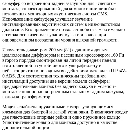
сабвуфер со встроенной задней заглушкой для «слепого»
монтажа, спроектированный для комплектации линейки
потолочных мониторных акустических систем CMS.
Использование сабвуфера улучшает звучание
инсталлированных акустических систем в низкочастотном
диапазоне. Его применение позволяет добиться максимально
возможного качества звучания музыки и голоса при
одновременном возрастании уровня выходной громкости.
Излучатель диаметром 200 мм (8") с длинноходовым
целлюлозным диффузором и пассивным кроссовером 160 Гц
второго порядка смонтирован на литой передней панели,
изготовленной из устойчивого к ультрафиолету и
неблагоприятным погодным воздействиям материала UL94V-
0 ABS. Для соответствия техническим требованиям
инсталляций доступны две версии модели сабвуфера:
предварительный монтаж без заднего кожуха и «слепой»
монтаж с полностью встроенным стальным задним кожухом,
включая трансформатор.
Модель снабжена пружинными саморегулирующимися
клеммами для быстрой и легкой установки. В комплект входят
две пластиковые опорные рейки и одно пружинное кольцо.
Уплотнительное кольцо для монтажа доступно в качестве
дополнительной опции.