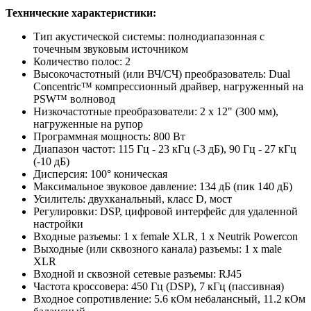
Технические характеристики:
Тип акустической системы: полнодиапазонная с
точечным звуковым источником
Количество полос: 2
Высокочастотный (или ВЧ/СЧ) преобразователь: Dual
Concentric™ компрессионный драйвер, нагруженный на
PSW™ волновод
Низкочастотные преобразователи: 2 х 12" (300 мм),
нагруженные на рупор
Программная мощность: 800 Вт
Диапазон частот: 115 Гц - 23 кГц (-3 дБ), 90 Гц - 27 кГц
(-10 дБ)
Дисперсия: 100° коническая
Максимальное звуковое давление: 134 дБ (пик 140 дБ)
Усилитель: двухканальный, класс D, мост
Регулировки: DSP, цифровой интерфейс для удаленной
настройки
Входные разъемы: 1 x female XLR, 1 х Neutrik Powercon
Выходные (или сквозного канала) разъемы: 1 х male
XLR
Входной и сквозной сетевые разъемы: RJ45
Частота кроссовера: 450 Гц (DSP), 7 кГц (пассивная)
Входное сопротивление: 5.6 кОм небалансный, 11.2 кОм