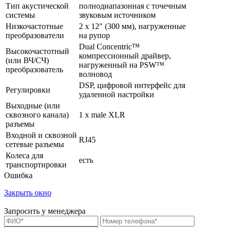
Тип акустической
полнодиапазонная с точечным
системы
звуковым источником
Низкочастотные
2 х 12" (300 мм), нагруженные
преобразователи
на рупор
Dual Concentric™
Высокочастотный
компрессионный драйвер,
(или ВЧ/СЧ)
нагруженный на PSW™
преобразователь
волновод
DSP, цифровой интерфейс для
Регулировки
удаленной настройки
Выходные (или
сквозного канала)
1 х male XLR
разъемы
Входной и сквозной
RJ45
сетевые разъемы
Колеса для
есть
транспортировки
Ошибка
Закрыть окно
Запросить у менеджера