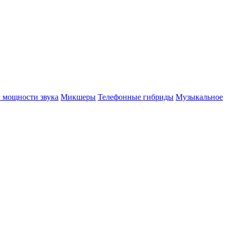
 мощности звука
Микшеры
Телефонные гибриды
Музыкальное