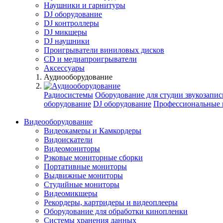
Наушники и гарнитуры
DJ оборудование
DJ контроллеры
DJ микшеры
DJ наушники
Проигрыватели виниловых дисков
СD и медиапроигрыватели
Аксессуары
Аудиооборудование
Радиосистемы
Оборудование для студии звукозапис
оборудование
DJ оборудование
Профессиональные 
Видеооборудование
Видеокамеры и Камкордеры
Видоискатели
Видеомониторы
Рэковые мониторные сборки
Портативные мониторы
Выдвижные мониторы
Студийные мониторы
Видеомикшеры
Рекордеры, картридеры и видеоплееры
Оборудование для обработки кинопленки
Системы хранения данных