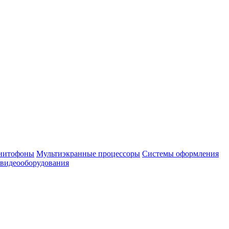
нитофоны
Мультиэкранные процессоры
Системы оформления
 видеооборудования