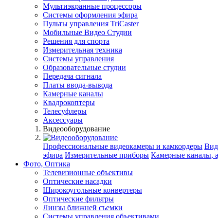
Мультиэкранные процессоры
Системы оформления эфира
Пульты управления TriCaster
Мобильные Видео Студии
Решения для спорта
Измерительная техника
Системы управления
Образовательные студии
Передача сигнала
Платы ввода-вывода
Камерные каналы
Квадрокоптеры
Телесуфлеры
Аксессуары
Видеооборудование
Профессиональные видеокамеры и камкордеры
Вид
эфира
Измерительные приборы
Камерные каналы, 
Фото, Оптика
Телевизионные объективы
Оптические насадки
Широкоугольные конвертеры
Оптические фильтры
Линзы ближней съемки
Системы управления объективами