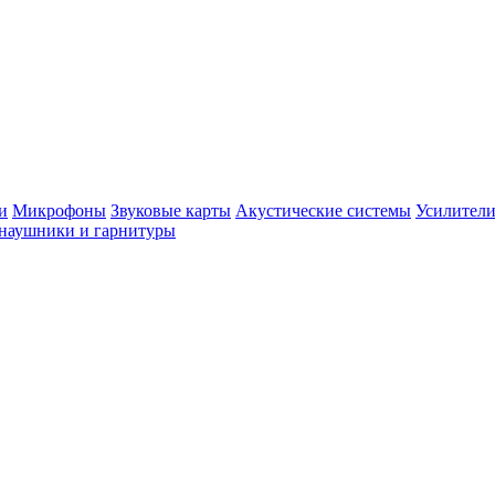
и
Микрофоны
Звуковые карты
Акустические системы
Усилители
наушники и гарнитуры