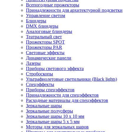
Всепогодные прожекторы
Принадлежности для архитектурной подсветки
Управление светом
Блиндеры
DMX блиндеры
Аналоговые блиндеры
Театральный свет
Прожекторы SPOT
Прожекторы PAR
Световые эффекты
Динамические панели
Лазеры
Приборы светового эффекта
Стробоскопы
Ультрафиолетовые светильники (Black lights)
Спецэффекты
Приборы спецэффектов
Принадлежности для спецэффектов
Расходные материалы для спецэффектов
Зеркальные шары
Зеркальные полусферы
Зеркальные шары 10 х 10 мм
Зеркальные шары 5 х 5 мм
Моторы для зеркальных шаров