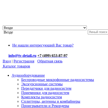
Везде
Не нашли интересующий Вас товар?
info@tv-detail.ru
+7 (499) 653-87-97
Вход
|
Регистрация
Обратная связь
Каталог товаров
Аудиооборудование
Беспроводные микрофонные радиосистемы
Экскурсионные системы
Передатчики для радиосистем
Приемники для радиосистем
Комплекты радиосистем
Сплиттеры, антенны и комбайнеры
Проигрыватели и Рекордеры