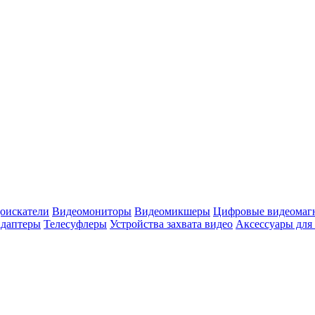
оискатели
Видеомониторы
Видеомикшеры
Цифровые видеомаг
адаптеры
Телесуфлеры
Устройства захвата видео
Аксессуары для