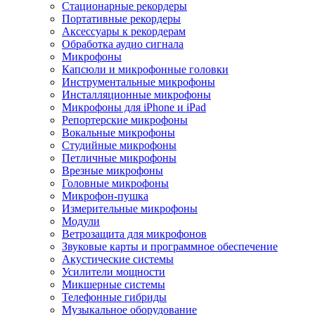
Стационарные рекордеры
Портативные рекордеры
Аксессуары к рекордерам
Обработка аудио сигнала
Микрофоны
Капсюли и микрофонные головки
Инструментальные микрофоны
Инсталляционные микрофоны
Микрофоны для iPhone и iPad
Репортерские микрофоны
Вокальные микрофоны
Студийные микрофоны
Петличные микрофоны
Врезные микрофоны
Головные микрофоны
Микрофон-пушка
Измерительные микрофоны
Модули
Ветрозащита для микрофонов
Звуковые карты и программное обеспечение
Акустические системы
Усилители мощности
Микшерные системы
Телефонные гибриды
Музыкальное оборудование