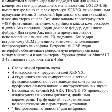
Компактный микшер идеально подходит как для живых
концертов, так и для домашнего использования. QX1204USB
имеет четыре моно канала с премиум XENYX микрофонными
предусилителями, 3-полосный Британского стиля эквалайзер
плюс два стерео канала. Все моно каналы характеризуются
+48V фантомным питанием, студийного класса компрессором
и двумя Aux посылами (один до/после фейдер, один после
фейдер). Два стерео Aux возврата предусматривают
использование с внешними FX модулями. Благодаря
встроенному ULM приемнику возможно использование
беспроводного микрофона. Встроенный USB аудио
интерфейс обеспечивает реверсивную передачу сигнала
между микшером и компьютером. Удобная функция Mute/ALT
3-4 позволяет подключаться в 4-Bus.
Сверхнизкий уровень шума.
4 микрофонных предусилителей XENYX.
4 студийного класса компрессоров с легкой
функциональностью и светодиодным контролем для
профессионального вокала и инструментальных звуков.
Высококачественный KLARK TEKNIK FX процессор с
жидкокристаллическим дисплеем, двойными
параметрами, Tap функцией и сохраняемыми
пользовательскими параметрами установок.
" Беспроводная готовность" для цифровых