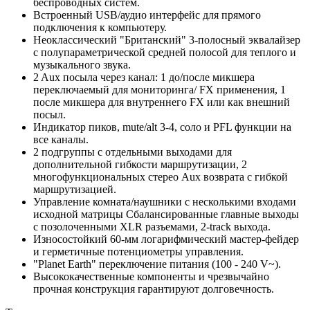
беспроводных систем.
Встроенный USB/аудио интерфейс для прямого
подключения к компьютеру.
Неоклассический "Британский" 3-полосный эквалайзер
с полупараметрической средней полосой для теплого и
музыкального звука.
2 Aux посыла через канал: 1 до/после микшера
переключаемый для мониторинга/ FX применения, 1
после микшера для внутреннего FX или как внешний
посыл.
Индикатор пиков, mute/alt 3-4, соло и PFL функции на
все каналы.
2 подгруппы с отдельными выходами для
дополнительной гибкости маршрутизации, 2
многофункциональных стерео Aux возврата с гибкой
маршрутизацией.
Управление комната/наушники с несколькими входами
исходной матрицы Сбалансированные главные выходы
с позолоченными XLR разъемами, 2-track выхода.
Износостойкий 60-мм логарифмический мастер-фейдер
и герметичные потенциометры управления.
"Planet Earth" переключение питания (100 - 240 V~).
Высококачественные компоненты и чрезвычайно
прочная конструкция гарантируют долговечность.