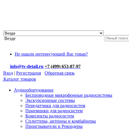
Везде
Не нашли интересующий Вас товар?
info@tv-detail.ru
+7 (499) 653-87-97
Вход
|
Регистрация
Обратная связь
Каталог товаров
Аудиооборудование
Беспроводные микрофонные радиосистемы
Экскурсионные системы
Передатчики для радиосистем
Приемники для радиосистем
Комплекты радиосистем
Сплиттеры, антенны и комбайнеры
Проигрыватели и Рекордеры