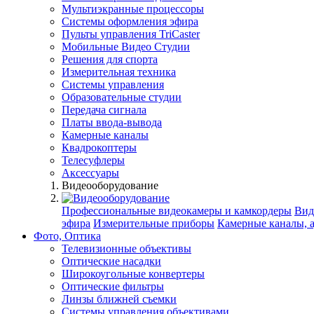
Мультиэкранные процессоры
Системы оформления эфира
Пульты управления TriCaster
Мобильные Видео Студии
Решения для спорта
Измерительная техника
Системы управления
Образовательные студии
Передача сигнала
Платы ввода-вывода
Камерные каналы
Квадрокоптеры
Телесуфлеры
Аксессуары
Видеооборудование
Профессиональные видеокамеры и камкордеры
Вид
эфира
Измерительные приборы
Камерные каналы, 
Фото, Оптика
Телевизионные объективы
Оптические насадки
Широкоугольные конвертеры
Оптические фильтры
Линзы ближней съемки
Системы управления объективами