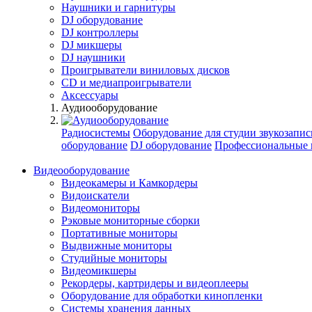
Наушники и гарнитуры
DJ оборудование
DJ контроллеры
DJ микшеры
DJ наушники
Проигрыватели виниловых дисков
СD и медиапроигрыватели
Аксессуары
Аудиооборудование
Радиосистемы
Оборудование для студии звукозапис
оборудование
DJ оборудование
Профессиональные 
Видеооборудование
Видеокамеры и Камкордеры
Видоискатели
Видеомониторы
Рэковые мониторные сборки
Портативные мониторы
Выдвижные мониторы
Студийные мониторы
Видеомикшеры
Рекордеры, картридеры и видеоплееры
Оборудование для обработки кинопленки
Системы хранения данных