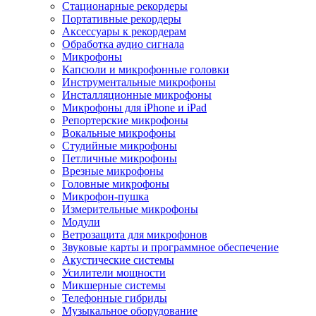
Стационарные рекордеры
Портативные рекордеры
Аксессуары к рекордерам
Обработка аудио сигнала
Микрофоны
Капсюли и микрофонные головки
Инструментальные микрофоны
Инсталляционные микрофоны
Микрофоны для iPhone и iPad
Репортерские микрофоны
Вокальные микрофоны
Студийные микрофоны
Петличные микрофоны
Врезные микрофоны
Головные микрофоны
Микрофон-пушка
Измерительные микрофоны
Модули
Ветрозащита для микрофонов
Звуковые карты и программное обеспечение
Акустические системы
Усилители мощности
Микшерные системы
Телефонные гибриды
Музыкальное оборудование