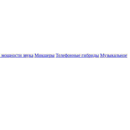
 мощности звука
Микшеры
Телефонные гибриды
Музыкальное