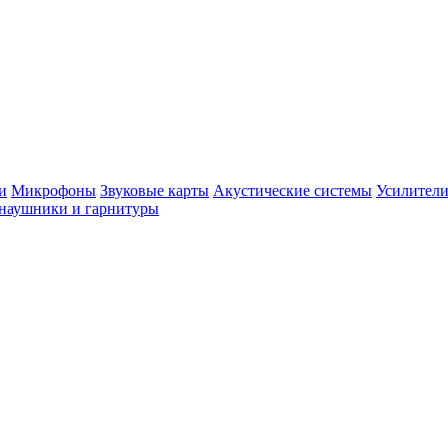
и
Микрофоны
Звуковые карты
Акустические системы
Усилители
наушники и гарнитуры