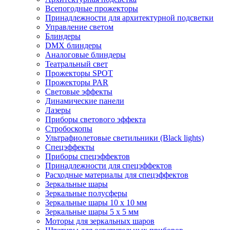
Всепогодные прожекторы
Принадлежности для архитектурной подсветки
Управление светом
Блиндеры
DMX блиндеры
Аналоговые блиндеры
Театральный свет
Прожекторы SPOT
Прожекторы PAR
Световые эффекты
Динамические панели
Лазеры
Приборы светового эффекта
Стробоскопы
Ультрафиолетовые светильники (Black lights)
Спецэффекты
Приборы спецэффектов
Принадлежности для спецэффектов
Расходные материалы для спецэффектов
Зеркальные шары
Зеркальные полусферы
Зеркальные шары 10 х 10 мм
Зеркальные шары 5 х 5 мм
Моторы для зеркальных шаров