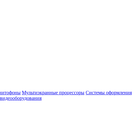
нитофоны
Мультиэкранные процессоры
Системы оформления
 видеооборудования