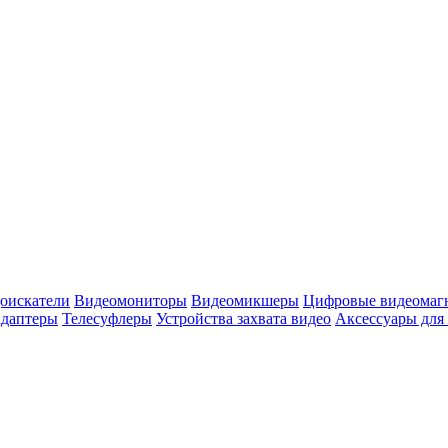
оискатели
Видеомониторы
Видеомикшеры
Цифровые видеомаг
адаптеры
Телесуфлеры
Устройства захвата видео
Аксессуары для