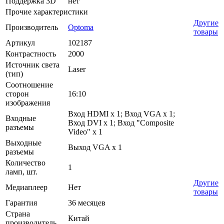
Поддержка 3D
нет
Прочие характеристики
Другие
Производитель
Optoma
товары
Артикул
102187
Контрастность
2000
Источник света
Laser
(тип)
Соотношение
сторон
16:10
изображения
Вход HDMI х 1; Вход VGA х 1;
Входные
Вход DVI х 1; Вход "Composite
разъемы
Video" х 1
Выходные
Выход VGA х 1
разъемы
Количество
1
ламп, шт.
Другие
Медиаплеер
Нет
товары
Гарантия
36 месяцев
Страна
Китай
производитель