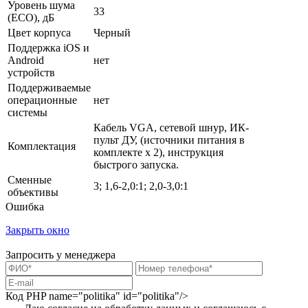
Уровень шума
33
(ECO), дБ
Цвет корпуса
Черный
Поддержка iOS и
Android
нет
устройств
Поддерживаемые
операционные
нет
системы
Кабель VGA, сетевой шнур, ИК-
пульт ДУ, (источники питания в
Комплектация
комплекте x 2), инструкция
быстрого запуска.
Сменные
3; 1,6-2,0:1; 2,0-3,0:1
объективы
Ошибка
Закрыть окно
Запросить у менеджера
Код PHP
name="politika" id="politika"/>