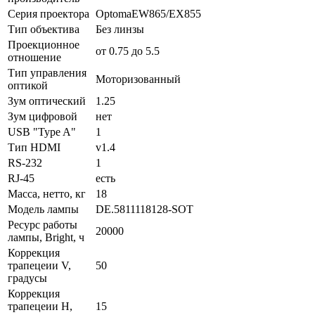
Серия проектора
OptomaEW865/EX855
Тип объектива
Без линзы
Проекционное
от 0.75 до 5.5
отношение
Тип управления
Моторизованный
оптикой
Зум оптический
1.25
Зум цифровой
нет
USB "Type A"
1
Тип HDMI
v1.4
RS-232
1
RJ-45
есть
Масса, нетто, кг
18
Модель лампы
DE.5811118128-SOT
Ресурс работы
20000
лампы, Bright, ч
Коррекция
трапецеии V,
50
градусы
Коррекция
трапецеии H,
15