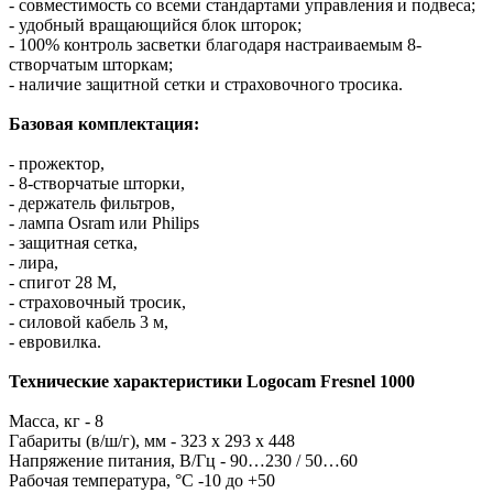
- совместимость со всеми стандартами управления и подвеса;
- удобный вращающийся блок шторок;
- 100% контроль засветки благодаря настраиваемым 8-
створчатым шторкам;
- наличие защитной сетки и страховочного тросика.
Базовая комплектация:
- прожектор,
- 8-створчатые шторки,
- держатель фильтров,
- лампа Osram или Philips
- защитная сетка,
- лира,
- спигот 28 M,
- страховочный тросик,
- силовой кабель 3 м,
- евровилка.
Технические характеристики Logocam Fresnel 1000
Масса, кг - 8
Габариты (в/ш/г), мм - 323 x 293 x 448
Напряжение питания, В/Гц - 90…230 / 50…60
Рабочая температура, °С -10 до +50