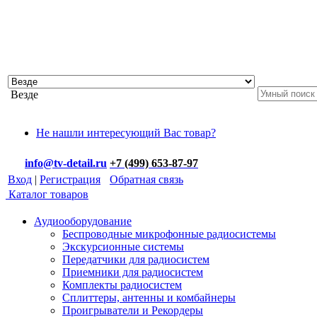
Везде
Не нашли интересующий Вас товар?
info@tv-detail.ru
+7 (499) 653-87-97
Вход
|
Регистрация
Обратная связь
Каталог товаров
Аудиооборудование
Беспроводные микрофонные радиосистемы
Экскурсионные системы
Передатчики для радиосистем
Приемники для радиосистем
Комплекты радиосистем
Сплиттеры, антенны и комбайнеры
Проигрыватели и Рекордеры