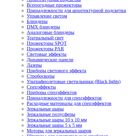
Всепогодные прожекторы
Принадлежности для архитектурной подсветки
Управление светом
Блиндеры
DMX блиндеры
Аналоговые блиндеры
Театральный свет
Прожекторы SPOT
Прожекторы PAR
Световые эффекты
Динамические панели
Лазеры
Приборы светового эффекта
Стробоскопы
Ультрафиолетовые светильники (Black lights)
Спецэффекты
Приборы спецэффектов
Принадлежности для спецэффектов
Расходные материалы для спецэффектов
Зеркальные шары
Зеркальные полусферы
Зеркальные шары 10 х 10 мм
Зеркальные шары 5 х 5 мм
Моторы для зеркальных шаров