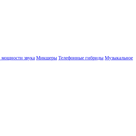
 мощности звука
Микшеры
Телефонные гибриды
Музыкальное