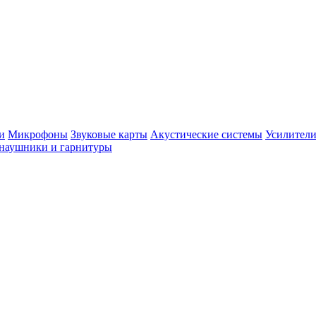
и
Микрофоны
Звуковые карты
Акустические системы
Усилители
наушники и гарнитуры