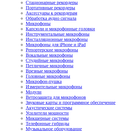
Стационарные рекордеры
Портативные рекордеры
Аксессуары к рекордерам
Обработка аудио сигнала
Микрофоны
Капсюли и микрофонные головки
Инструментальные микрофоны
Инсталляционные микрофоны
Микрофоны для iPhone и iPad
Репортерские микрофоны
Вокальные микрофоны
Студийные микрофоны
Петличные микрофоны
Врезные микрофоны
Головные микрофоны
Микрофон-пушка
Измерительные микрофоны
Модули
Ветрозащита для микрофонов
Звуковые карты и программное обеспечение
Акустические системы
Усилители мощности
Микшерные системы
Телефонные гибриды
Музыкальное оборудование