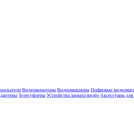
оискатели
Видеомониторы
Видеомикшеры
Цифровые видеомаг
адаптеры
Телесуфлеры
Устройства захвата видео
Аксессуары для