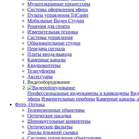
Мультиэкранные процессоры
Системы оформления эфира
Пульты управления TriCaster
Мобильные Видео Студии
Решения для спорта
Измерительная техника
Системы управления
Образовательные студии
Передача сигнала
Платы ввода-вывода
Камерные каналы
Квадрокоптеры
Телесуфлеры
Аксессуары
Видеооборудование
Профессиональные видеокамеры и камкордеры
Вид
эфира
Измерительные приборы
Камерные каналы, 
Фото, Оптика
Телевизионные объективы
Оптические насадки
Широкоугольные конвертеры
Оптические фильтры
Линзы ближней съемки
Системы управления объективами