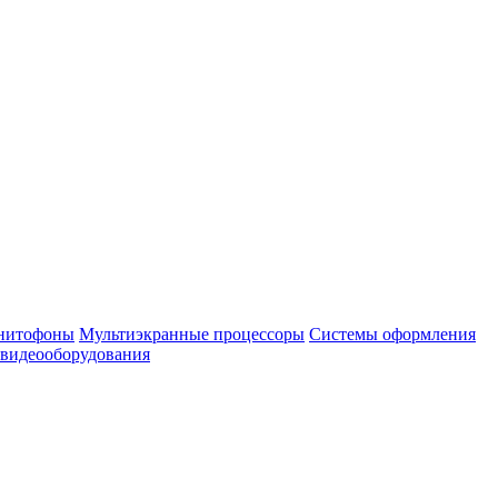
нитофоны
Мультиэкранные процессоры
Системы оформления
 видеооборудования