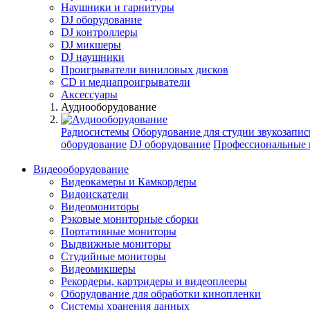
Наушники и гарнитуры
DJ оборудование
DJ контроллеры
DJ микшеры
DJ наушники
Проигрыватели виниловых дисков
СD и медиапроигрыватели
Аксессуары
Аудиооборудование
Радиосистемы
Оборудование для студии звукозапис
оборудование
DJ оборудование
Профессиональные 
Видеооборудование
Видеокамеры и Камкордеры
Видоискатели
Видеомониторы
Рэковые мониторные сборки
Портативные мониторы
Выдвижные мониторы
Студийные мониторы
Видеомикшеры
Рекордеры, картридеры и видеоплееры
Оборудование для обработки кинопленки
Системы хранения данных