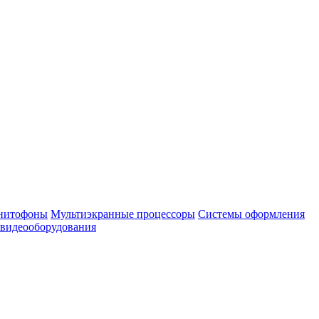
нитофоны
Мультиэкранные процессоры
Системы оформления
 видеооборудования