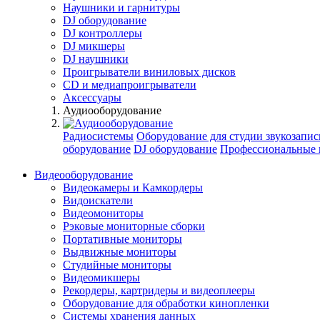
Наушники и гарнитуры
DJ оборудование
DJ контроллеры
DJ микшеры
DJ наушники
Проигрыватели виниловых дисков
СD и медиапроигрыватели
Аксессуары
Аудиооборудование
Радиосистемы
Оборудование для студии звукозапис
оборудование
DJ оборудование
Профессиональные 
Видеооборудование
Видеокамеры и Камкордеры
Видоискатели
Видеомониторы
Рэковые мониторные сборки
Портативные мониторы
Выдвижные мониторы
Студийные мониторы
Видеомикшеры
Рекордеры, картридеры и видеоплееры
Оборудование для обработки кинопленки
Системы хранения данных