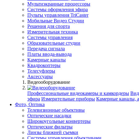
Мультиэкранные процессоры
Системы оформления эфира
Пульты управления TriCaster
Мобильные Видео Студии
Решения для спорта
Измерительная техника
Системы управления
Образовательные студии
Передача сигнала
Платы ввода-вывода
Камерные каналы
Квадрокоптеры
Телесуфлеры
Аксессуары
Видеооборудование
Профессиональные видеокамеры и камкордеры
Вид
эфира
Измерительные приборы
Камерные каналы, 
Фото, Оптика
Телевизионные объективы
Оптические насадки
Широкоугольные конвертеры
Оптические фильтры
Линзы ближней съемки
Системы управления объективами