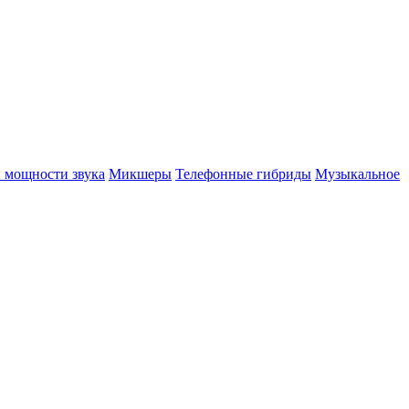
 мощности звука
Микшеры
Телефонные гибриды
Музыкальное