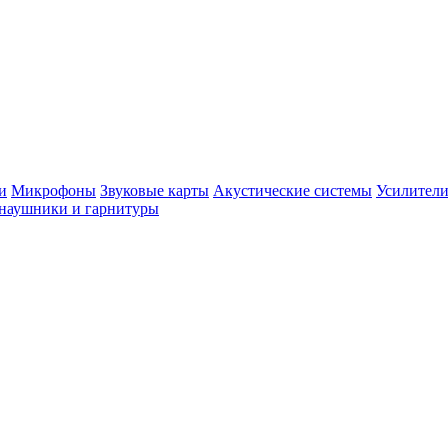
и
Микрофоны
Звуковые карты
Акустические системы
Усилители
наушники и гарнитуры