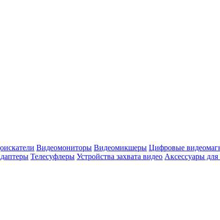
оискатели
Видеомониторы
Видеомикшеры
Цифровые видеомаг
адаптеры
Телесуфлеры
Устройства захвата видео
Аксессуары для