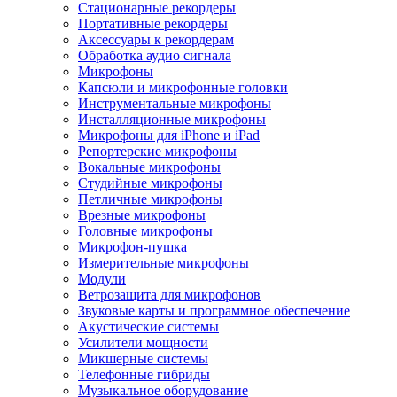
Стационарные рекордеры
Портативные рекордеры
Аксессуары к рекордерам
Обработка аудио сигнала
Микрофоны
Капсюли и микрофонные головки
Инструментальные микрофоны
Инсталляционные микрофоны
Микрофоны для iPhone и iPad
Репортерские микрофоны
Вокальные микрофоны
Студийные микрофоны
Петличные микрофоны
Врезные микрофоны
Головные микрофоны
Микрофон-пушка
Измерительные микрофоны
Модули
Ветрозащита для микрофонов
Звуковые карты и программное обеспечение
Акустические системы
Усилители мощности
Микшерные системы
Телефонные гибриды
Музыкальное оборудование