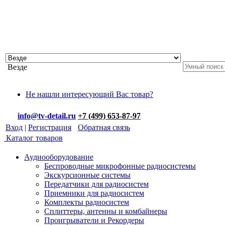
Везде
Не нашли интересующий Вас товар?
info@tv-detail.ru
+7 (499) 653-87-97
Вход
|
Регистрация
Обратная связь
Каталог товаров
Аудиооборудование
Беспроводные микрофонные радиосистемы
Экскурсионные системы
Передатчики для радиосистем
Приемники для радиосистем
Комплекты радиосистем
Сплиттеры, антенны и комбайнеры
Проигрыватели и Рекордеры