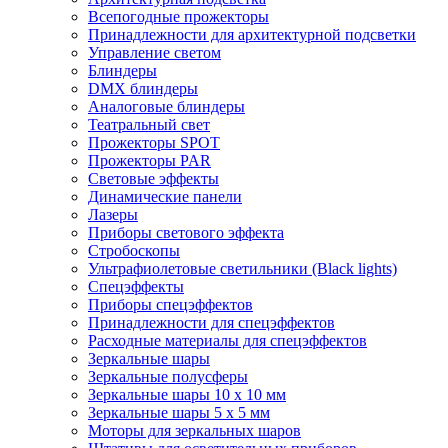
Всепогодные прожекторы
Принадлежности для архитектурной подсветки
Управление светом
Блиндеры
DMX блиндеры
Аналоговые блиндеры
Театральный свет
Прожекторы SPOT
Прожекторы PAR
Световые эффекты
Динамические панели
Лазеры
Приборы светового эффекта
Стробоскопы
Ультрафиолетовые светильники (Black lights)
Спецэффекты
Приборы спецэффектов
Принадлежности для спецэффектов
Расходные материалы для спецэффектов
Зеркальные шары
Зеркальные полусферы
Зеркальные шары 10 х 10 мм
Зеркальные шары 5 х 5 мм
Моторы для зеркальных шаров