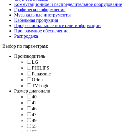
Коммутационное и распределительное оборудование
Графическое оформление
Музыкальные инструменты
Кабельная продукция
Профессиональные носители информации
Программное обеспечение
Распродажа
Выбор по параметрам:
Производитель
LG
PHILIPS
Panasonic
Orion
TVLogic
Размер диагонали
40
42
46
47
49
55