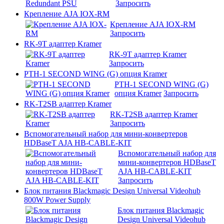
Запросить
Крепление AJA IOX-RM
Крепление AJA IOX-RM
Запросить
RK-9T адаптер Kramer
RK-9T адаптер Kramer
Запросить
PTH-1 SECOND WING (G) опция Kramer
PTH-1 SECOND WING (G)
опция Kramer
Запросить
RK-T2SB адаптер Kramer
RK-T2SB адаптер Kramer
Запросить
Вспомогательный набор для мини-конвертеров
HDBaseT AJA HB-CABLE-KIT
Вспомогательный набор для
мини-конвертеров HDBaseT
AJA HB-CABLE-KIT
Запросить
Блок питания Blackmagic Design Universal Videohub
800W Power Supply
Блок питания Blackmagic
Design Universal Videohub