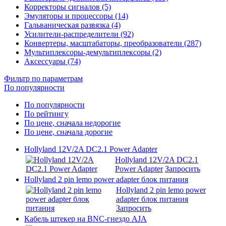
Корректоры сигналов (5)
Эмуляторы и процессоры (14)
Гальваническая развязка (4)
Усилители-распределители (92)
Конвертеры, масштабаторы, преобразователи (287)
Мультиплексоры-демультиплексоры (2)
Аксессуары (74)
Фильтр по параметрам
По популярности
По популярности
По рейтингу
По цене, сначала недорогие
По цене, сначала дорогие
Hollyland 12V/2A DC2.1 Power Adapter
Hollyland 12V/2A DC2.1
Power Adapter
Запросить
Hollyland 2 pin lemo power adapter блок питания
Hollyland 2 pin lemo power
adapter блок питания
Запросить
Кабель штекер на BNC-гнездо AJA