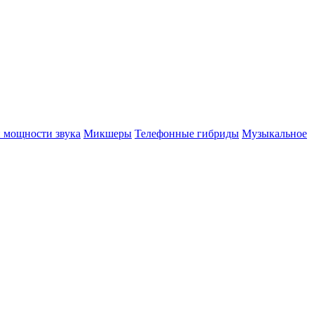
 мощности звука
Микшеры
Телефонные гибриды
Музыкальное