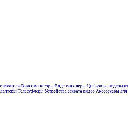
оискатели
Видеомониторы
Видеомикшеры
Цифровые видеомаг
адаптеры
Телесуфлеры
Устройства захвата видео
Аксессуары для