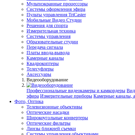
Мультиэкранные процессоры
Системы оформления эфира
Пульты управления TriCaster
Мобильные Видео Студии
Решения для спорта
Измерительная техника
Системы управления
Образовательные студии
Передача сигнала
Платы ввода-вывода
Камерные каналы
Квадрокоптеры
Телесуфлеры
Аксессуары
Видеооборудование
Профессиональные видеокамеры и камкордеры
Вид
эфира
Измерительные приборы
Камерные каналы, 
Фото, Оптика
Телевизионные объективы
Оптические насадки
Широкоугольные конвертеры
Оптические фильтры
Линзы ближней съемки
Системы управления объективами