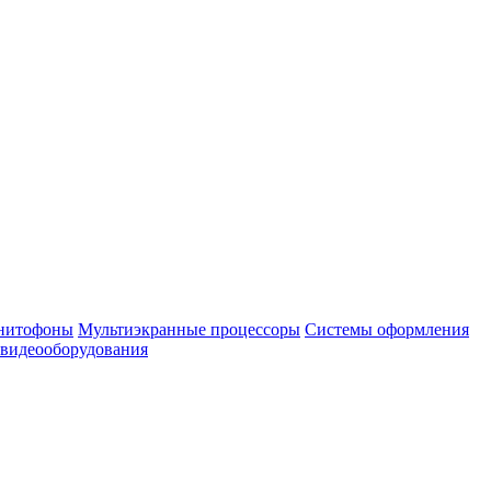
нитофоны
Мультиэкранные процессоры
Системы оформления
 видеооборудования