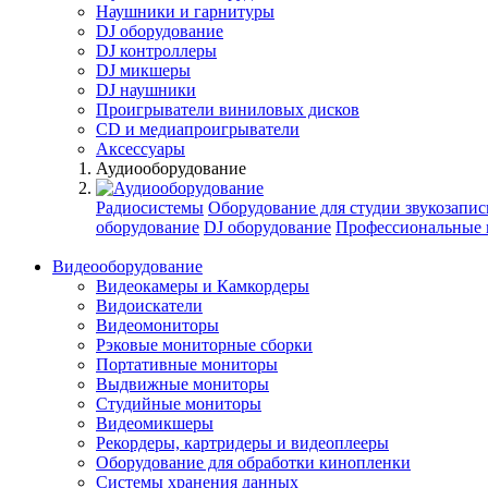
Наушники и гарнитуры
DJ оборудование
DJ контроллеры
DJ микшеры
DJ наушники
Проигрыватели виниловых дисков
СD и медиапроигрыватели
Аксессуары
Аудиооборудование
Радиосистемы
Оборудование для студии звукозапис
оборудование
DJ оборудование
Профессиональные 
Видеооборудование
Видеокамеры и Камкордеры
Видоискатели
Видеомониторы
Рэковые мониторные сборки
Портативные мониторы
Выдвижные мониторы
Студийные мониторы
Видеомикшеры
Рекордеры, картридеры и видеоплееры
Оборудование для обработки кинопленки
Системы хранения данных