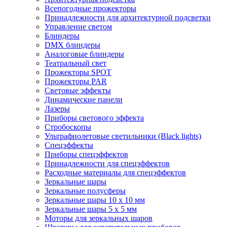
Всепогодные прожекторы
Принадлежности для архитектурной подсветки
Управление светом
Блиндеры
DMX блиндеры
Аналоговые блиндеры
Театральный свет
Прожекторы SPOT
Прожекторы PAR
Световые эффекты
Динамические панели
Лазеры
Приборы светового эффекта
Стробоскопы
Ультрафиолетовые светильники (Black lights)
Спецэффекты
Приборы спецэффектов
Принадлежности для спецэффектов
Расходные материалы для спецэффектов
Зеркальные шары
Зеркальные полусферы
Зеркальные шары 10 х 10 мм
Зеркальные шары 5 х 5 мм
Моторы для зеркальных шаров