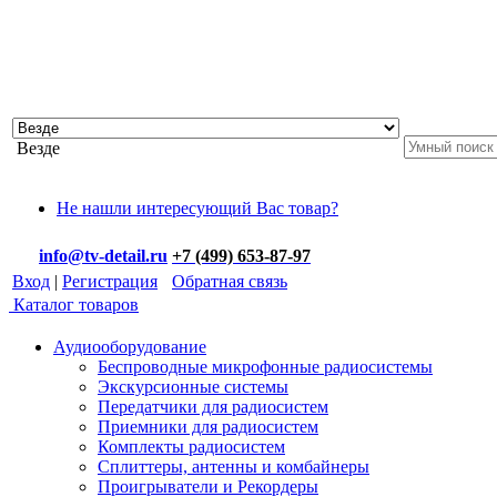
Везде
Не нашли интересующий Вас товар?
info@tv-detail.ru
+7 (499) 653-87-97
Вход
|
Регистрация
Обратная связь
Каталог товаров
Аудиооборудование
Беспроводные микрофонные радиосистемы
Экскурсионные системы
Передатчики для радиосистем
Приемники для радиосистем
Комплекты радиосистем
Сплиттеры, антенны и комбайнеры
Проигрыватели и Рекордеры