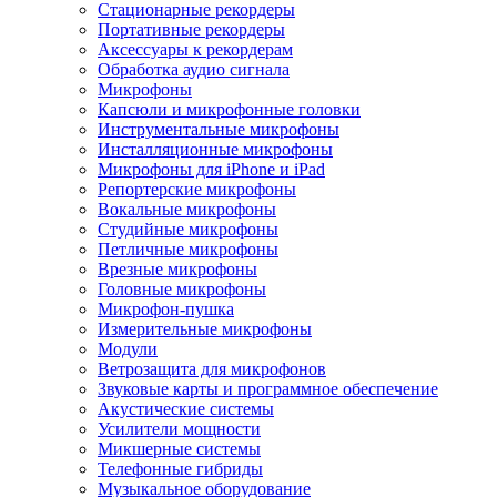
Стационарные рекордеры
Портативные рекордеры
Аксессуары к рекордерам
Обработка аудио сигнала
Микрофоны
Капсюли и микрофонные головки
Инструментальные микрофоны
Инсталляционные микрофоны
Микрофоны для iPhone и iPad
Репортерские микрофоны
Вокальные микрофоны
Студийные микрофоны
Петличные микрофоны
Врезные микрофоны
Головные микрофоны
Микрофон-пушка
Измерительные микрофоны
Модули
Ветрозащита для микрофонов
Звуковые карты и программное обеспечение
Акустические системы
Усилители мощности
Микшерные системы
Телефонные гибриды
Музыкальное оборудование