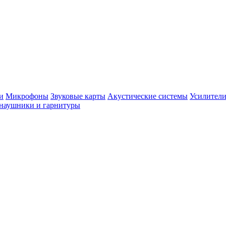
и
Микрофоны
Звуковые карты
Акустические системы
Усилители
наушники и гарнитуры