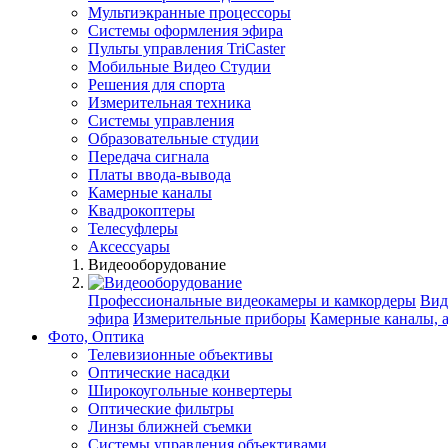
Мультиэкранные процессоры
Системы оформления эфира
Пульты управления TriCaster
Мобильные Видео Студии
Решения для спорта
Измерительная техника
Системы управления
Образовательные студии
Передача сигнала
Платы ввода-вывода
Камерные каналы
Квадрокоптеры
Телесуфлеры
Аксессуары
Видеооборудование
Профессиональные видеокамеры и камкордеры
Вид
эфира
Измерительные приборы
Камерные каналы, 
Фото, Оптика
Телевизионные объективы
Оптические насадки
Широкоугольные конвертеры
Оптические фильтры
Линзы ближней съемки
Системы управления объективами