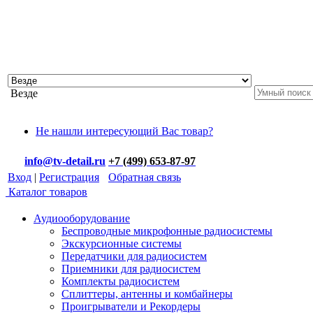
Везде
Не нашли интересующий Вас товар?
info@tv-detail.ru
+7 (499) 653-87-97
Вход
|
Регистрация
Обратная связь
Каталог товаров
Аудиооборудование
Беспроводные микрофонные радиосистемы
Экскурсионные системы
Передатчики для радиосистем
Приемники для радиосистем
Комплекты радиосистем
Сплиттеры, антенны и комбайнеры
Проигрыватели и Рекордеры