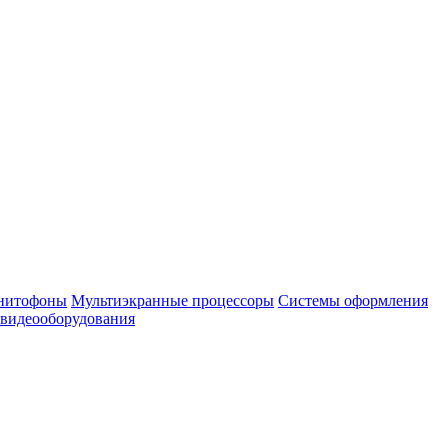
нитофоны
Мультиэкранные процессоры
Системы оформления
 видеооборудования