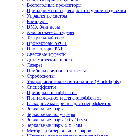
Всепогодные прожекторы
Принадлежности для архитектурной подсветки
Управление светом
Блиндеры
DMX блиндеры
Аналоговые блиндеры
Театральный свет
Прожекторы SPOT
Прожекторы PAR
Световые эффекты
Динамические панели
Лазеры
Приборы светового эффекта
Стробоскопы
Ультрафиолетовые светильники (Black lights)
Спецэффекты
Приборы спецэффектов
Принадлежности для спецэффектов
Расходные материалы для спецэффектов
Зеркальные шары
Зеркальные полусферы
Зеркальные шары 10 х 10 мм
Зеркальные шары 5 х 5 мм
Моторы для зеркальных шаров