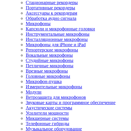
Стационарные рекордеры
Портативные рекордеры
Аксессуары к рекордерам
Обработка аудио сигнала
Микрофоны
Капсюли и микрофонные головки
Инструментальные микрофоны
Инсталляционные микрофоны
Микрофоны для iPhone и iPad
Репортерские микрофоны
Вокальные микрофоны
Студийные микрофоны
Петличные микрофоны
Врезные микрофоны
Головные микрофоны
Микрофон-пушка
Измерительные микрофоны
Модули
Ветрозащита для микрофонов
Звуковые карты и программное обеспечение
Акустические системы
Усилители мощности
Микшерные системы
Телефонные гибриды
Музыкальное оборудование