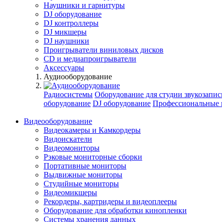
Наушники и гарнитуры
DJ оборудование
DJ контроллеры
DJ микшеры
DJ наушники
Проигрыватели виниловых дисков
СD и медиапроигрыватели
Аксессуары
Аудиооборудование
Радиосистемы
Оборудование для студии звукозапис
оборудование
DJ оборудование
Профессиональные 
Видеооборудование
Видеокамеры и Камкордеры
Видоискатели
Видеомониторы
Рэковые мониторные сборки
Портативные мониторы
Выдвижные мониторы
Студийные мониторы
Видеомикшеры
Рекордеры, картридеры и видеоплееры
Оборудование для обработки кинопленки
Системы хранения данных