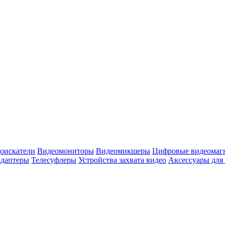
оискатели
Видеомониторы
Видеомикшеры
Цифровые видеомаг
адаптеры
Телесуфлеры
Устройства захвата видео
Аксессуары для