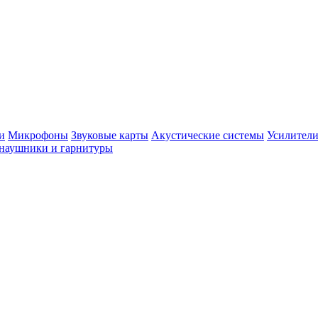
и
Микрофоны
Звуковые карты
Акустические системы
Усилители
наушники и гарнитуры