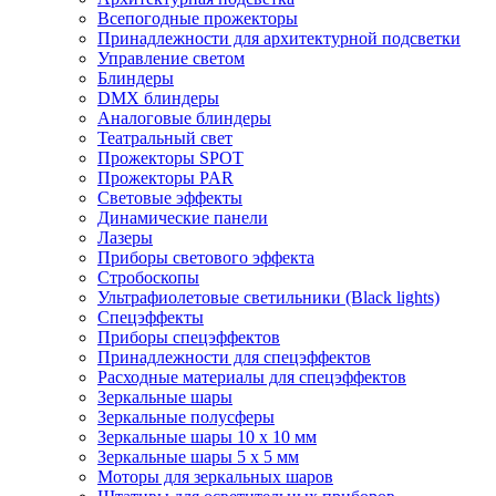
Всепогодные прожекторы
Принадлежности для архитектурной подсветки
Управление светом
Блиндеры
DMX блиндеры
Аналоговые блиндеры
Театральный свет
Прожекторы SPOT
Прожекторы PAR
Световые эффекты
Динамические панели
Лазеры
Приборы светового эффекта
Стробоскопы
Ультрафиолетовые светильники (Black lights)
Спецэффекты
Приборы спецэффектов
Принадлежности для спецэффектов
Расходные материалы для спецэффектов
Зеркальные шары
Зеркальные полусферы
Зеркальные шары 10 х 10 мм
Зеркальные шары 5 х 5 мм
Моторы для зеркальных шаров