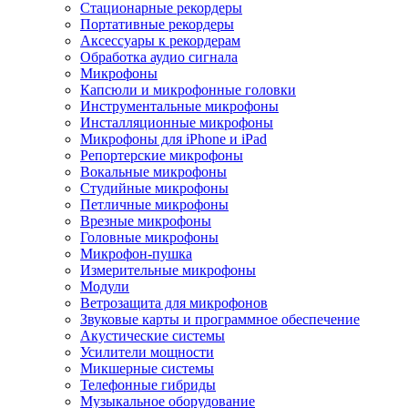
Стационарные рекордеры
Портативные рекордеры
Аксессуары к рекордерам
Обработка аудио сигнала
Микрофоны
Капсюли и микрофонные головки
Инструментальные микрофоны
Инсталляционные микрофоны
Микрофоны для iPhone и iPad
Репортерские микрофоны
Вокальные микрофоны
Студийные микрофоны
Петличные микрофоны
Врезные микрофоны
Головные микрофоны
Микрофон-пушка
Измерительные микрофоны
Модули
Ветрозащита для микрофонов
Звуковые карты и программное обеспечение
Акустические системы
Усилители мощности
Микшерные системы
Телефонные гибриды
Музыкальное оборудование