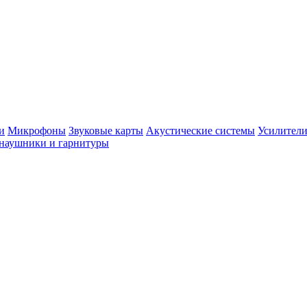
и
Микрофоны
Звуковые карты
Акустические системы
Усилители
наушники и гарнитуры