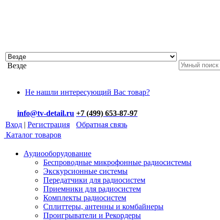
Везде
Не нашли интересующий Вас товар?
info@tv-detail.ru
+7 (499) 653-87-97
Вход
|
Регистрация
Обратная связь
Каталог товаров
Аудиооборудование
Беспроводные микрофонные радиосистемы
Экскурсионные системы
Передатчики для радиосистем
Приемники для радиосистем
Комплекты радиосистем
Сплиттеры, антенны и комбайнеры
Проигрыватели и Рекордеры