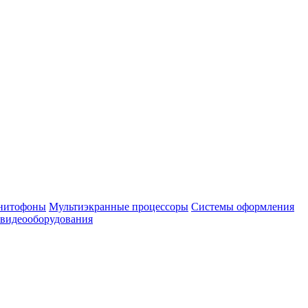
нитофоны
Мультиэкранные процессоры
Системы оформления
 видеооборудования