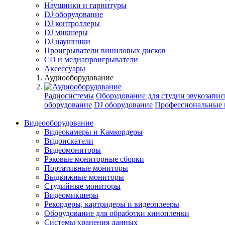
Наушники и гарнитуры
DJ оборудование
DJ контроллеры
DJ микшеры
DJ наушники
Проигрыватели виниловых дисков
СD и медиапроигрыватели
Аксессуары
Аудиооборудование
Радиосистемы
Оборудование для студии звукозапис
оборудование
DJ оборудование
Профессиональные 
Видеооборудование
Видеокамеры и Камкордеры
Видоискатели
Видеомониторы
Рэковые мониторные сборки
Портативные мониторы
Выдвижные мониторы
Студийные мониторы
Видеомикшеры
Рекордеры, картридеры и видеоплееры
Оборудование для обработки кинопленки
Системы хранения данных