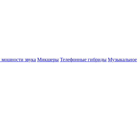
 мощности звука
Микшеры
Телефонные гибриды
Музыкальное