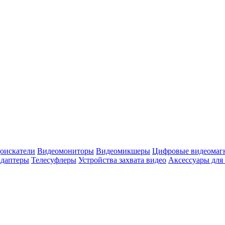
оискатели
Видеомониторы
Видеомикшеры
Цифровые видеомаг
адаптеры
Телесуфлеры
Устройства захвата видео
Аксессуары для