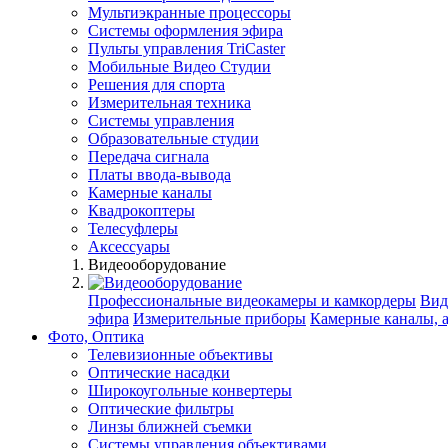
Мультиэкранные процессоры
Системы оформления эфира
Пульты управления TriCaster
Мобильные Видео Студии
Решения для спорта
Измерительная техника
Системы управления
Образовательные студии
Передача сигнала
Платы ввода-вывода
Камерные каналы
Квадрокоптеры
Телесуфлеры
Аксессуары
Видеооборудование
Профессиональные видеокамеры и камкордеры
Вид
эфира
Измерительные приборы
Камерные каналы, 
Фото, Оптика
Телевизионные объективы
Оптические насадки
Широкоугольные конвертеры
Оптические фильтры
Линзы ближней съемки
Системы управления объективами