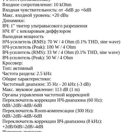
Входное сопротивление: 10 kOhm
Входная чувствительность: от -6dB до +6dB
Макс. входной уровень: +20 dBu
Динамики:
ВЧ: 1" твитер ультравысокого разрешения
НЧ: 8" с кевларовым диффузором
Выходная мощность
НЧ-усилитель (RMS): 70 W / 4 Ohm (0.1% THD, sine wave)
НЧ-усилитель (Peak): 100 W / 4 Ohm
ВЧ-усилитель (RMS): 33 W / 4 Ohm (0.1% THD, sine wave)
ВЧ-усилитель (Peak): 50 W / 4 Ohm
Кросовер:
Тип: активный
Частота раздела: 2.5 kHz
Общие характеристики:
Частотный диапазон: 35 Hz - 20 kHz (-3 dB)
Макс. звуковое давление: 113 dB (1 m)
Органы управления частотной коррекцией
Переключатель коррекции НЧ-диапазона (60 Hz):
0dB/-2dB/-4dB/-6dB
Переключатель Room-компенсации (300 Hz):
0dB/-2dB/-4dB/-6dB
Переключатель коррекции ВЧ-диапазона (8 kHz):
+2dB/0dB/-2dB/-4dB
Источник питания: