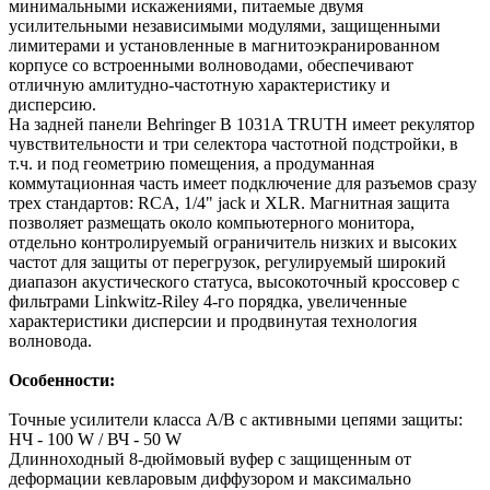
минимальными искажениями, питаемые двумя
усилительными независимыми модулями, защищенными
лимитерами и установленные в магнитоэкранированном
корпусе со встроенными волноводами, обеспечивают
отличную амлитудно-частотную характеристику и
дисперсию.
На задней панели Behringer B 1031A TRUTH имеет рекулятор
чувствительности и три селектора частотной подстройки, в
т.ч. и под геометрию помещения, а продуманная
коммутационная часть имеет подключение для разъемов сразу
трех стандартов: RCA, 1/4" jack и XLR. Магнитная защита
позволяет размещать около компьютерного монитора,
отдельно контролируемый ограничитель низких и высоких
частот для защиты от перегрузок, регулируемый широкий
диапазон акустического статуса, высокоточный кроссовер с
фильтрами Linkwitz-Riley 4-го порядка, увеличенные
характеристики дисперсии и продвинутая технология
волновода.
Особенности:
Точные усилители класса A/B с активными цепями защиты:
НЧ - 100 W / ВЧ - 50 W
Длинноходный 8-дюймовый вуфер с защищенным от
деформации кевларовым диффузором и максимально