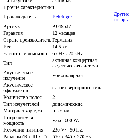
Тип акустики
активная
Прочие характеристики
Другие
Производитель
Behringer
товары
Артикул
A049537
Гарантия
12 месяцев
Страна производитель
Германия
Вес
14.5 кг
Частотный диапазон
65 Hz - 20 kHz.
активная концертная
Тип
акустическая система
Акустическое
монополярная
излучение
Акустическое
фазоинверторного типа
оформление
Количество полос
2
Тип излучателей
динамические
Материал корпуса
пластик
Потребляемая
макс. 600 W.
мощность
Источник питания
230 V~, 50 Hz.
Размеры (В х Ш х Г)
550 х 345 х 270 мм