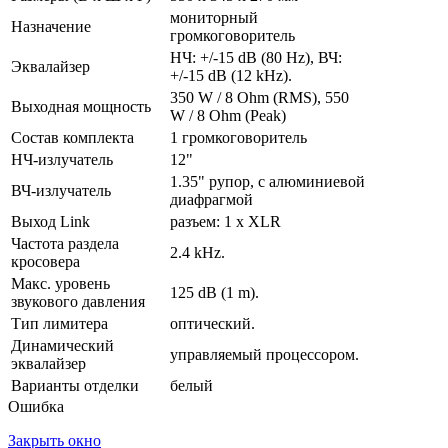
мониторный
Назначение
громкоговоритель
НЧ: +/-15 dB (80 Hz), ВЧ:
Эквалайзер
+/-15 dB (12 kHz).
350 W / 8 Ohm (RMS), 550
Выходная мощность
W / 8 Ohm (Peak)
Состав комплекта
1 громкоговоритель
НЧ-излучатель
12"
1.35" рупор, с алюминиевой
ВЧ-излучатель
диафрагмой
Выход Link
разъем: 1 x XLR
Частота раздела
2.4 kHz.
кросовера
Макс. уровень
125 dB (1 m).
звукового давления
Тип лимитера
оптический.
Динамический
управляемый процессором.
эквалайзер
Варианты отделки
белый
Ошибка
Закрыть окно