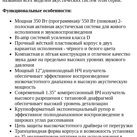
названии всех моделей акустических систем этой серии.
Функциональные особенности:
Мощная 350 Вт (программная)/ 550 Вт (пиковая) 2-
полосная активная акустическая система для живого
исполнения и звуковоспроизведения
Bi-amp системой усиления класса D
Прочный жёсткий пластиковый корпус в двух
вариантах исполнения - чёрного и белого цвета
Компактная и лёгкая конструкция и отличное качество
звука даже на предельно высоких уровнях звукового
давления
Мощный 12"длинноходный НЧ излучатель
обеспечивает эффективное воспроизведение
низкочастотного диапазона и высокую акустическую
мощность
Современный 1.35" компрессионный ВЧ излучатель
высокого разрешения с титановой диафрагмой
обеспечивает высокий уровень детализации
Крупноформатный экспоненциальный рупор и
эффективное полнодиапазонное воспроизведение в
широких углах рассеивания
Цепь защиты высокочастотного драйвера от перегрузки
Трапецевидная форма корпуса и возможность установки
на 35-милиметровом штативе или использования в