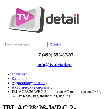
Искать
+7 (499) 653-87-97
info@tv-detail.ru
Главная
/
Каталог
/
Аудиооборудование
/
Акустические системы
/
JBL AC28/26-WRC 2-полосная АС всепогодная, 2x8",
375Вт RMS, 8Ω, подвесная, черная
JBL AC28/26-WRC 2-