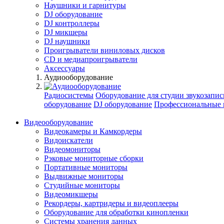
Наушники и гарнитуры
DJ оборудование
DJ контроллеры
DJ микшеры
DJ наушники
Проигрыватели виниловых дисков
СD и медиапроигрыватели
Аксессуары
Аудиооборудование
Радиосистемы
Оборудование для студии звукозапис
оборудование
DJ оборудование
Профессиональные 
Видеооборудование
Видеокамеры и Камкордеры
Видоискатели
Видеомониторы
Рэковые мониторные сборки
Портативные мониторы
Выдвижные мониторы
Студийные мониторы
Видеомикшеры
Рекордеры, картридеры и видеоплееры
Оборудование для обработки кинопленки
Системы хранения данных