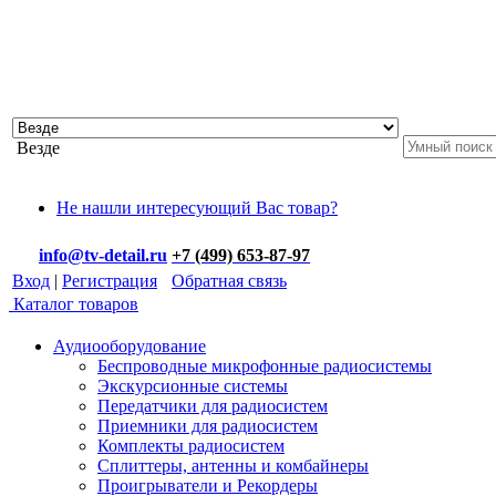
Везде
Не нашли интересующий Вас товар?
info@tv-detail.ru
+7 (499) 653-87-97
Вход
|
Регистрация
Обратная связь
Каталог товаров
Аудиооборудование
Беспроводные микрофонные радиосистемы
Экскурсионные системы
Передатчики для радиосистем
Приемники для радиосистем
Комплекты радиосистем
Сплиттеры, антенны и комбайнеры
Проигрыватели и Рекордеры