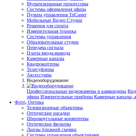
Мультиэкранные процессоры
Системы оформления эфира
Пульты управления TriCaster
Мобильные Видео Студии
Решения для спорта
Измерительная техника
Системы управления
Образовательные студии
Передача сигнала
Платы ввода-вывода
Камерные каналы
Квадрокоптеры
Телесуфлеры
Аксессуары
Видеооборудование
Профессиональные видеокамеры и камкордеры
Вид
эфира
Измерительные приборы
Камерные каналы, 
Фото, Оптика
Телевизионные объективы
Оптические насадки
Широкоугольные конвертеры
Оптические фильтры
Линзы ближней съемки
Системы управления объективами