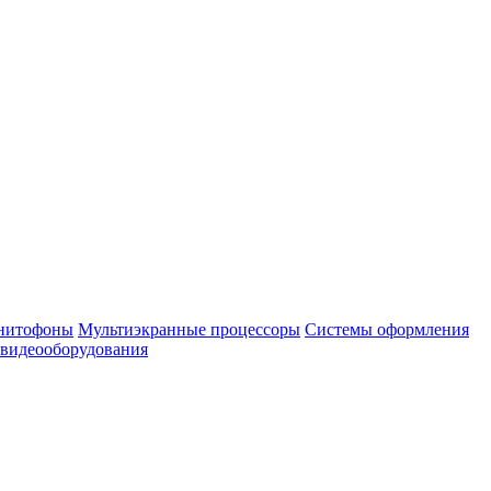
нитофоны
Мультиэкранные процессоры
Системы оформления
 видеооборудования