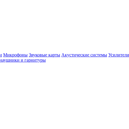
и
Микрофоны
Звуковые карты
Акустические системы
Усилители
наушники и гарнитуры