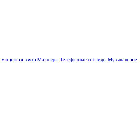
 мощности звука
Микшеры
Телефонные гибриды
Музыкальное