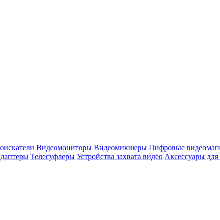
оискатели
Видеомониторы
Видеомикшеры
Цифровые видеомаг
адаптеры
Телесуфлеры
Устройства захвата видео
Аксессуары для