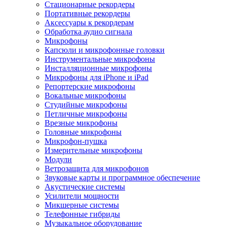
Стационарные рекордеры
Портативные рекордеры
Аксессуары к рекордерам
Обработка аудио сигнала
Микрофоны
Капсюли и микрофонные головки
Инструментальные микрофоны
Инсталляционные микрофоны
Микрофоны для iPhone и iPad
Репортерские микрофоны
Вокальные микрофоны
Студийные микрофоны
Петличные микрофоны
Врезные микрофоны
Головные микрофоны
Микрофон-пушка
Измерительные микрофоны
Модули
Ветрозащита для микрофонов
Звуковые карты и программное обеспечение
Акустические системы
Усилители мощности
Микшерные системы
Телефонные гибриды
Музыкальное оборудование