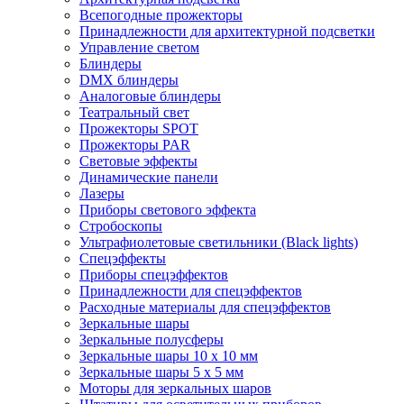
Всепогодные прожекторы
Принадлежности для архитектурной подсветки
Управление светом
Блиндеры
DMX блиндеры
Аналоговые блиндеры
Театральный свет
Прожекторы SPOT
Прожекторы PAR
Световые эффекты
Динамические панели
Лазеры
Приборы светового эффекта
Стробоскопы
Ультрафиолетовые светильники (Black lights)
Спецэффекты
Приборы спецэффектов
Принадлежности для спецэффектов
Расходные материалы для спецэффектов
Зеркальные шары
Зеркальные полусферы
Зеркальные шары 10 х 10 мм
Зеркальные шары 5 х 5 мм
Моторы для зеркальных шаров