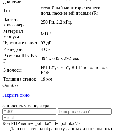
диапазон
студийный монитор среднего
Тип
поля, пассивный правый (R).
Частота
250 Гц, 2.2 кГц.
кроссовера
Материал
MDF.
корпуса
Чувствительность
93 дБ.
Импеданс
4 Ом.
Размеры Ш х В х
394 x 635 x 292 мм.
Г
НЧ 12", СЧ 5", ВЧ 1" в волноводе
3 полосы
EOS.
Толщина стенок
19 мм.
Ошибка
Закрыть окно
Запросить у менеджера
Код PHP
name="politika" id="politika"/>
Даю согласие на обработку данных и соглашаюсь с