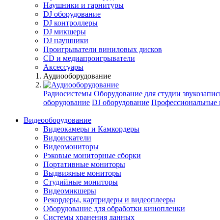
Наушники и гарнитуры
DJ оборудование
DJ контроллеры
DJ микшеры
DJ наушники
Проигрыватели виниловых дисков
СD и медиапроигрыватели
Аксессуары
Аудиооборудование
Радиосистемы
Оборудование для студии звукозапис
оборудование
DJ оборудование
Профессиональные 
Видеооборудование
Видеокамеры и Камкордеры
Видоискатели
Видеомониторы
Рэковые мониторные сборки
Портативные мониторы
Выдвижные мониторы
Студийные мониторы
Видеомикшеры
Рекордеры, картридеры и видеоплееры
Оборудование для обработки кинопленки
Системы хранения данных