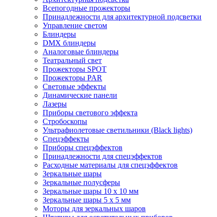
Всепогодные прожекторы
Принадлежности для архитектурной подсветки
Управление светом
Блиндеры
DMX блиндеры
Аналоговые блиндеры
Театральный свет
Прожекторы SPOT
Прожекторы PAR
Световые эффекты
Динамические панели
Лазеры
Приборы светового эффекта
Стробоскопы
Ультрафиолетовые светильники (Black lights)
Спецэффекты
Приборы спецэффектов
Принадлежности для спецэффектов
Расходные материалы для спецэффектов
Зеркальные шары
Зеркальные полусферы
Зеркальные шары 10 х 10 мм
Зеркальные шары 5 х 5 мм
Моторы для зеркальных шаров