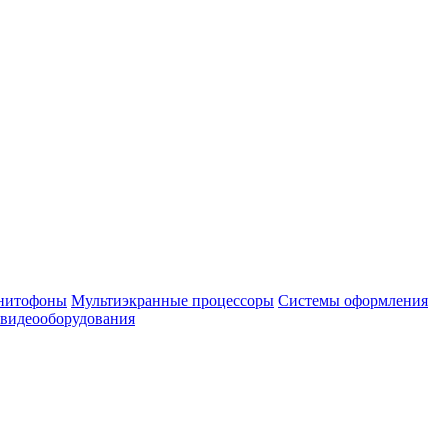
нитофоны
Мультиэкранные процессоры
Системы оформления
 видеооборудования