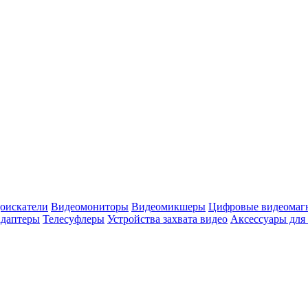
оискатели
Видеомониторы
Видеомикшеры
Цифровые видеомаг
адаптеры
Телесуфлеры
Устройства захвата видео
Аксессуары для