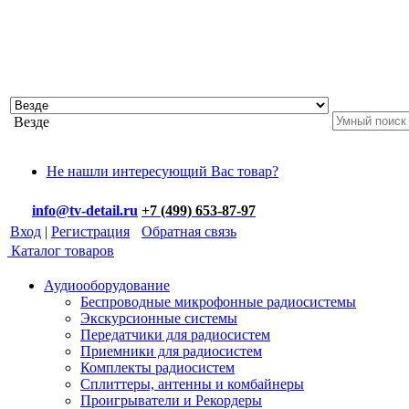
Везде
Не нашли интересующий Вас товар?
info@tv-detail.ru
+7 (499) 653-87-97
Вход
|
Регистрация
Обратная связь
Каталог товаров
Аудиооборудование
Беспроводные микрофонные радиосистемы
Экскурсионные системы
Передатчики для радиосистем
Приемники для радиосистем
Комплекты радиосистем
Сплиттеры, антенны и комбайнеры
Проигрыватели и Рекордеры