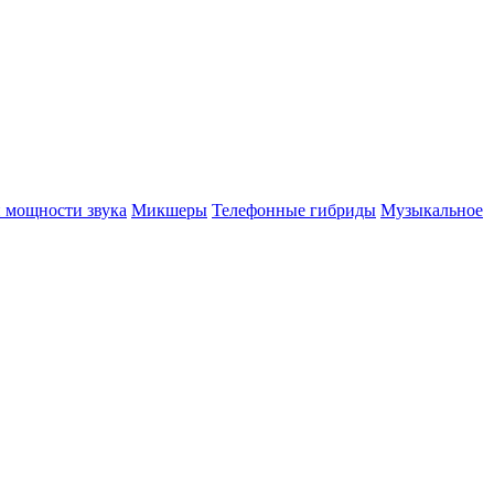
 мощности звука
Микшеры
Телефонные гибриды
Музыкальное