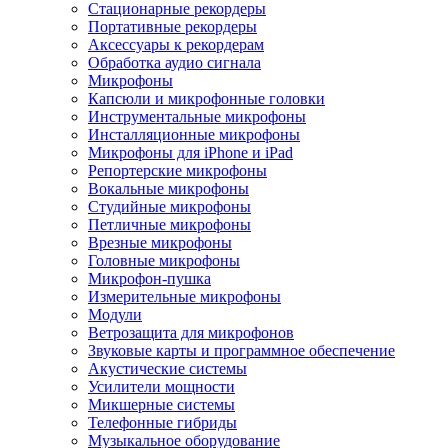
Стационарные рекордеры
Портативные рекордеры
Аксессуары к рекордерам
Обработка аудио сигнала
Микрофоны
Капсюли и микрофонные головки
Инструментальные микрофоны
Инсталляционные микрофоны
Микрофоны для iPhone и iPad
Репортерские микрофоны
Вокальные микрофоны
Студийные микрофоны
Петличные микрофоны
Врезные микрофоны
Головные микрофоны
Микрофон-пушка
Измерительные микрофоны
Модули
Ветрозащита для микрофонов
Звуковые карты и программное обеспечение
Акустические системы
Усилители мощности
Микшерные системы
Телефонные гибриды
Музыкальное оборудование