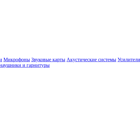
и
Микрофоны
Звуковые карты
Акустические системы
Усилители
наушники и гарнитуры