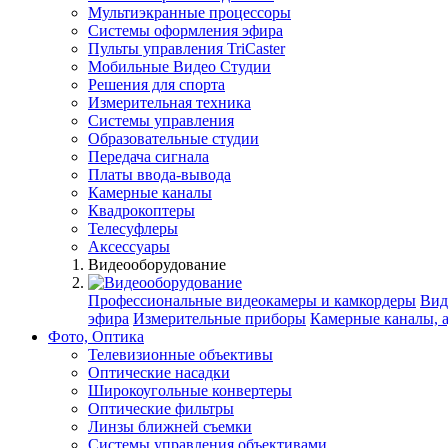
Мультиэкранные процессоры
Системы оформления эфира
Пульты управления TriCaster
Мобильные Видео Студии
Решения для спорта
Измерительная техника
Системы управления
Образовательные студии
Передача сигнала
Платы ввода-вывода
Камерные каналы
Квадрокоптеры
Телесуфлеры
Аксессуары
Видеооборудование
Профессиональные видеокамеры и камкордеры
Вид
эфира
Измерительные приборы
Камерные каналы, 
Фото, Оптика
Телевизионные объективы
Оптические насадки
Широкоугольные конвертеры
Оптические фильтры
Линзы ближней съемки
Системы управления объективами