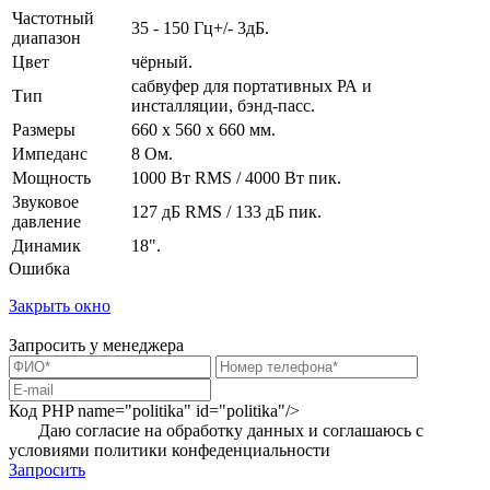
Частотный
35 - 150 Гц+/- 3дБ.
диапазон
Цвет
чёрный.
сабвуфер для портативных РА и
Тип
инсталляции, бэнд-пасс.
Размеры
660 x 560 x 660 мм.
Импеданс
8 Ом.
Мощность
1000 Вт RMS / 4000 Вт пик.
Звуковое
127 дБ RMS / 133 дБ пик.
давление
Динамик
18".
Ошибка
Закрыть окно
Запросить у менеджера
Код PHP
name="politika" id="politika"/>
Даю согласие на обработку данных и соглашаюсь с
условиями
политики конфеденциальности
Запросить