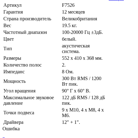
Артикул
F7526
Гарантия
12 месяцев
Страна производитель
Великобритания
Вес
19.5 кг.
Частотный диапазон
100-20000 Гц ±3дБ.
Цвет
белый.
акустическая
Тип
система.
Размеры
552 x 410 x 368 мм.
Количество полос
2.
Импеданс
8 Ом.
300 Вт RMS / 1200
Мощность
Вт пик.
Угол вращения
90° Г x 60° В.
Максимальное звуковое
122 дБ RMS / 128 дБ
давление
пик.
9 х М10, 4 х М8, 4 х
Точки подвеса
М6.
Драйвера
12" + 1".
Ошибка