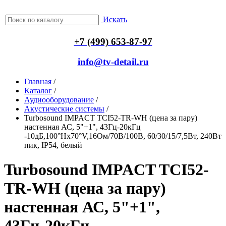
Искать
+7 (499) 653-87-97
info@tv-detail.ru
Главная
/
Каталог
/
Аудиооборудование
/
Акустические системы
/
Turbosound IMPACT TCI52-TR-WH (цена за пару)
настенная АС, 5"+1", 43Гц-20кГц
-10дБ,100°Hx70°V,16Ом/70В/100В, 60/30/15/7,5Вт, 240Вт
пик, IP54, белый
Turbosound IMPACT TCI52-
TR-WH (цена за пару)
настенная АС, 5"+1",
43Гц-20кГц