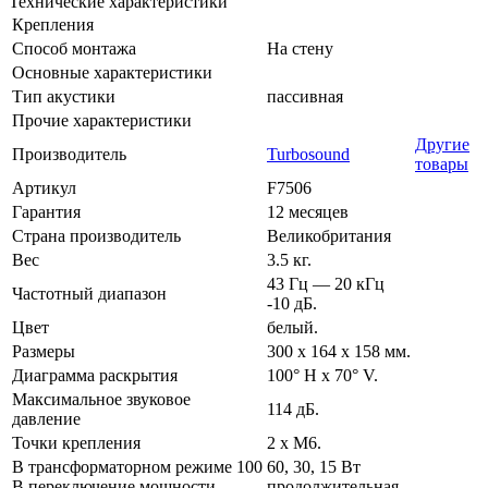
Технические характеристики
Крепления
Способ монтажа
На стену
Основные характеристики
Тип акустики
пассивная
Прочие характеристики
Другие
Производитель
Turbosound
товары
Артикул
F7506
Гарантия
12 месяцев
Страна производитель
Великобритания
Вес
3.5 кг.
43 Гц — 20 кГц
Частотный диапазон
-10 дБ.
Цвет
белый.
Размеры
300 x 164 x 158 мм.
Диаграмма раскрытия
100° H x 70° V.
Максимальное звуковое
114 дБ.
давление
Точки крепления
2 x M6.
В трансформаторном режиме 100
60, 30, 15 Вт
В переключение мощности
продолжительная.