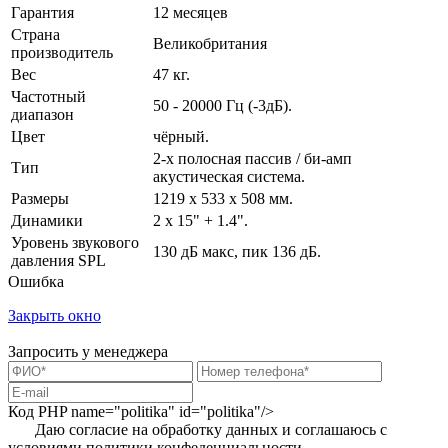
Гарантия
12 месяцев
Страна
Великобритания
производитель
Вес
47 кг.
Частотный
50 - 20000 Гц (-3дБ).
диапазон
Цвет
чёрный.
2-х полосная пассив / би-амп
Тип
акустическая система.
Размеры
1219 x 533 x 508 мм.
Динамики
2 х 15" + 1.4".
Уровень звукового
130 дБ макс, пик 136 дБ.
давления SPL
Ошибка
Закрыть окно
Запросить у менеджера
Код PHP
name="politika" id="politika"/>
Даю согласие на обработку данных и соглашаюсь с
условиями
политики конфеденциальности