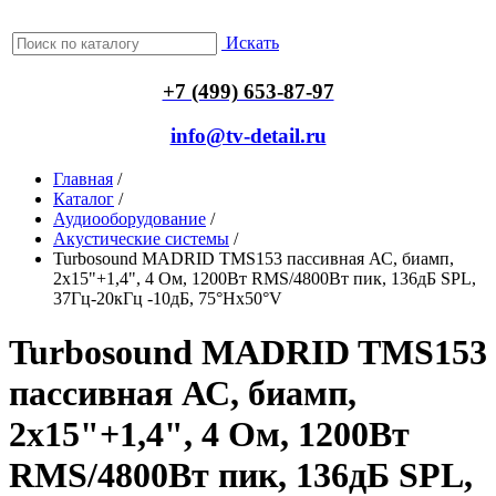
Искать
+7 (499) 653-87-97
info@tv-detail.ru
Главная
/
Каталог
/
Аудиооборудование
/
Акустические системы
/
Turbosound MADRID TMS153 пассивная АС, биамп,
2x15"+1,4", 4 Ом, 1200Вт RMS/4800Вт пик, 136дБ SPL,
37Гц-20кГц -10дБ, 75°Hx50°V
Turbosound MADRID TMS153
пассивная АС, биамп,
2x15"+1,4", 4 Ом, 1200Вт
RMS/4800Вт пик, 136дБ SPL,