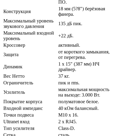
ПО.
18 мм (5?8") берёзовая
Конструкция
фанера.
Максимальный уровень
135 дБ пик.
звукового давления
Максимальный входной
+22 дБ.
уровень
Кроссовер
активный.
от короткого замыкания,
Защита
от перегрева.
1 x 15" (387 мм) НЧ
Динамик
драйвер.
Вес Нетто
37 кг.
Ограничитель
пик и rms.
максимальная мощность
Усилитель
на выходе: 3.000 Вт.
Покрытие корпуса
полуматовое белое.
Входной импеданс
40 кОм балансный.
Точки подвеса
M10 x 16.
Ultranet вход
2 x RJ45.
Тип усилителя
Class-D.
Сетка
сталь.