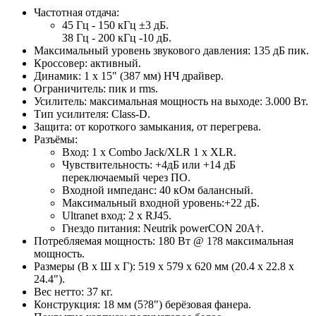
Частотная отдача:
45 Гц - 150 кГц ±3 дБ.
38 Гц - 200 кГц -10 дБ.
Максимальный уровень звукового давления: 135 дБ пик.
Кроссовер: активный.
Динамик: 1 x 15" (387 мм) НЧ драйвер.
Ограничитель: пик и rms.
Усилитель: максимальная мощность на выходе: 3.000 Вт.
Тип усилителя: Class-D.
Защита: от короткого замыкания, от перегрева.
Разъёмы:
Вход: 1 x Combo Jack/XLR 1 x XLR.
Чувствительность: +4дБ или +14 дБ
переключаемый через ПО.
Входной импеданс: 40 кОм балансный.
Максимальный входной уровень:+22 дБ.
Ultranet вход: 2 x RJ45.
Гнездо питания: Neutrik powerCON 20A†.
Потребляемая мощность: 180 Вт @ 1?8 максимальная
мощность.
Размеры (В х Ш х Г): 519 x 579 x 620 мм (20.4 x 22.8 x
24.4").
Вес нетто: 37 кг.
Конструкция: 18 мм (5?8") берёзовая фанера.