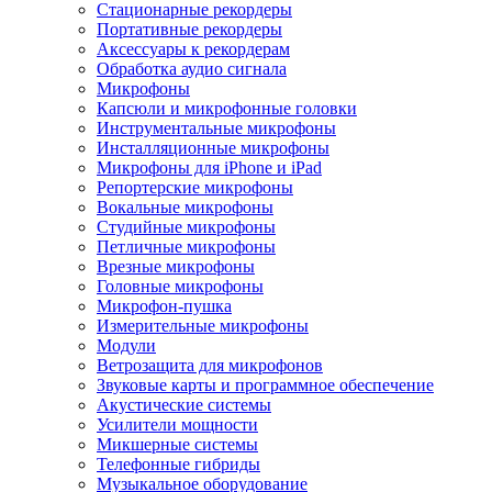
Стационарные рекордеры
Портативные рекордеры
Аксессуары к рекордерам
Обработка аудио сигнала
Микрофоны
Капсюли и микрофонные головки
Инструментальные микрофоны
Инсталляционные микрофоны
Микрофоны для iPhone и iPad
Репортерские микрофоны
Вокальные микрофоны
Студийные микрофоны
Петличные микрофоны
Врезные микрофоны
Головные микрофоны
Микрофон-пушка
Измерительные микрофоны
Модули
Ветрозащита для микрофонов
Звуковые карты и программное обеспечение
Акустические системы
Усилители мощности
Микшерные системы
Телефонные гибриды
Музыкальное оборудование