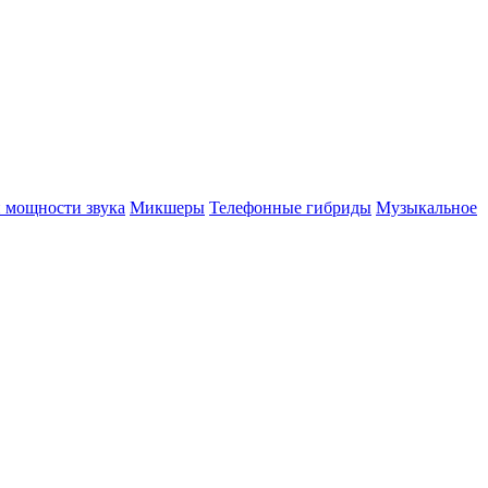
 мощности звука
Микшеры
Телефонные гибриды
Музыкальное