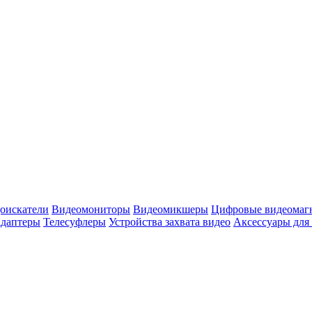
оискатели
Видеомониторы
Видеомикшеры
Цифровые видеомаг
адаптеры
Телесуфлеры
Устройства захвата видео
Аксессуары для