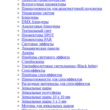
Всепогодные прожекторы
Принадлежности для архитектурной подсветки
Управление светом
Блиндеры
DMX блиндеры
Аналоговые блиндеры
Театральный свет
Прожекторы SPOT
Прожекторы PAR
Световые эффекты
Динамические панели
Лазеры
Приборы светового эффекта
Стробоскопы
Ультрафиолетовые светильники (Black lights)
Спецэффекты
Приборы спецэффектов
Принадлежности для спецэффектов
Расходные материалы для спецэффектов
Зеркальные шары
Зеркальные полусферы
Зеркальные шары 10 х 10 мм
Зеркальные шары 5 х 5 мм
Моторы для зеркальных шаров