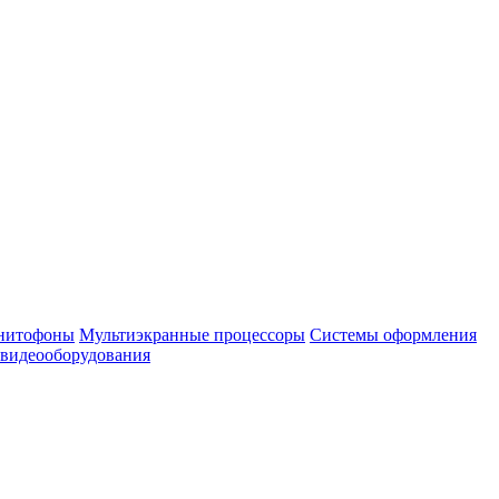
нитофоны
Мультиэкранные процессоры
Системы оформления
 видеооборудования