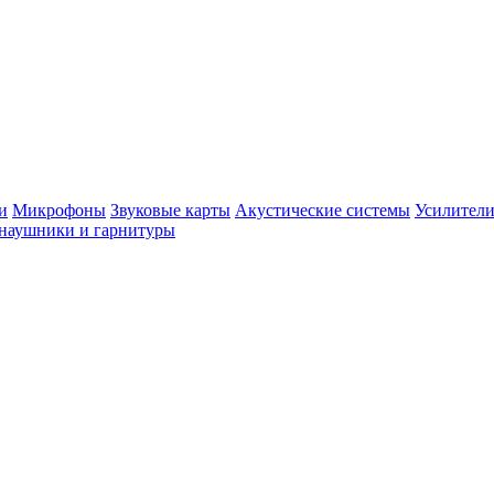
и
Микрофоны
Звуковые карты
Акустические системы
Усилители
наушники и гарнитуры