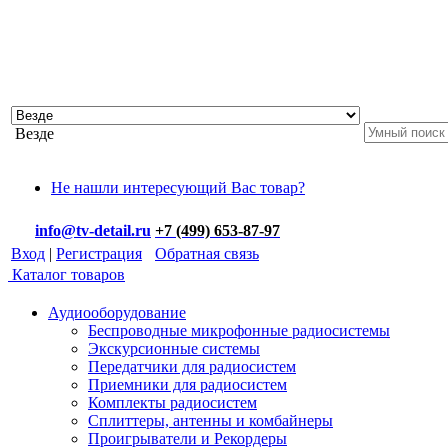
Везде
Не нашли интересующий Вас товар?
info@tv-detail.ru
+7 (499) 653-87-97
Вход
|
Регистрация
Обратная связь
Каталог товаров
Аудиооборудование
Беспроводные микрофонные радиосистемы
Экскурсионные системы
Передатчики для радиосистем
Приемники для радиосистем
Комплекты радиосистем
Сплиттеры, антенны и комбайнеры
Проигрыватели и Рекордеры