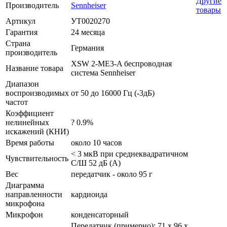
Другие
Производитель
Sennheiser
товары
Артикул
УТ0020270
Гарантия
24 месяца
Страна
Германия
производитель
XSW 2-ME3-A беспроводная
Название товара
система Sennheiser
Диапазон
воспроизводимых
от 50 до 16000 Гц (-3дБ)
частот
Коэффициент
нелинейных
? 0.9%
искажений (КНИ)
Время работы
около 10 часов
< 3 мкВ при среднеквадратичном
Чувствительность
С/Ш 52 дБ (А)
Вес
передатчик - около 95 г
Диаграмма
направленности
кардиоида
микрофона
Микрофон
конденсаторный
Передатчик (примерно): 71 x 96 x