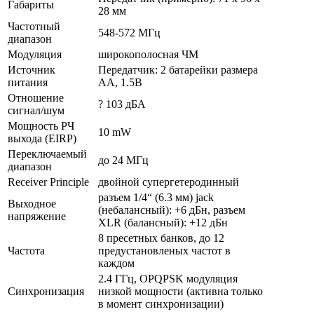
Габариты
28 мм
Частотный
548-572 МГц
диапазон
Модуляция
широкополосная ЧМ
Источник
Передатчик: 2 батарейки размера
питания
АА, 1.5В
Отношение
? 103 дБА
сигнал/шум
Мощность РЧ
10 mW
выхода (EIRP)
Переключаемый
до 24 МГц
диапазон
Receiver Principle
двойной супергетеродинный
разъем 1/4“ (6.3 мм) jack
Выходное
(небалансный): +6 дБн, разъем
напряжение
XLR (балансный): +12 дБн
8 пресетных банков, до 12
Частота
предустановленых частот в
каждом
2.4 ГГц, OPQPSK модуляция
Синхронизация
низкой мощности (активна только
в момент синхронизации)