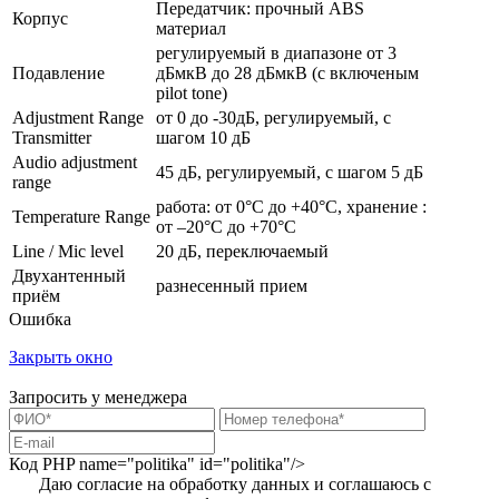
Передатчик: прочный ABS
Корпус
материал
регулируемый в диапазоне от 3
Подавление
дБмкВ до 28 дБмкВ (с включеным
pilot tone)
Adjustment Range
от 0 до -30дБ, регулируемый, с
Transmitter
шагом 10 дБ
Audio adjustment
45 дБ, регулируемый, с шагом 5 дБ
range
работа: от 0°C до +40°C, хранение :
Temperature Range
от –20°C до +70°C
Line / Mic level
20 дБ, переключаемый
Двухантенный
разнесенный прием
приём
Ошибка
Закрыть окно
Запросить у менеджера
Код PHP
name="politika" id="politika"/>
Даю согласие на обработку данных и соглашаюсь с