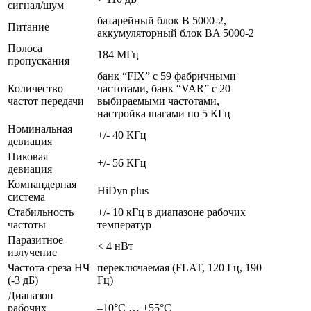
сигнал/шум
батарейный блок B 5000-2,
Питание
аккумуляторный блок BA 5000-2
Полоса
184 МГц
пропускания
банк “FIX” с 59 фабричными
Количество
частотами, банк “VAR” с 20
частот передачи
выбираемыми частотами,
настройка шагами по 5 КГц
Номинальная
+/- 40 КГц
девиация
Пиковая
+/- 56 КГц
девиация
Компандерная
HiDyn plus
система
Стабильность
+/- 10 кГц в диапазоне рабочих
частоты
температур
Паразитное
< 4 нВт
излучение
Частота среза НЧ
переключаемая (FLAT, 120 Гц, 190
(-3 дБ)
Гц)
Диапазон
рабочих
–10°C … +55°C