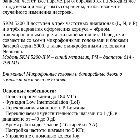
банками частот. Все параметры отображаются на ЖК-дисплее
с подсветкои и могут быть сохранены, чтобы избежать
случайного изменения настроек.
SKM 5200-II доступен в трёх частотных диапазонах (L, N, и P)
и в трёх вариантах оформления корпуса – чёрном,
никелированным и цвета стальной металлик. Передатчик
совместим со всеми микрофонными головками и блоками
батарей серии 5000, а также с микрофонными головками
Neumann.
Модель SKM 5200-II N – синий металлик, РЧ – диапазон 614 -
798 МГц.
Внимание! Микрофонные головки и батарейные блоки в
комплект поставки не входят.
Основные особенности:
- Полоса пропускания до 184 МГц
- Функция Low Intermodulation (LoI)
- Переключаемая мощность РЧ-выхода
- Переключаемая чувствительность шагами по 1 дБ, в
диапазоне от –40 до 0 дБ
- Время работы до 7 часов (2 батарейки АА)
- Настройка частоты шагами по 5 КГц
- Управление с помощью колеса Jog