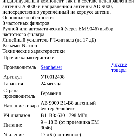
индивидуальный компонент, так и в составе ненаправленной
антенны A 9000 и направленной антенны AD 9000,
непосредственно укреплённый на корпусе антенн.
Основные особенности:
8 частотных фильтров
Ручной или автоматический (через EM 9046) выбор
частотного фильтра
Линейный усилитель РЧ-сигнала (на 17 дБ)
Разъёмы N-типа
Технические характеристики
Прочие характеристики
Другие
Производитель
Sennheiser
товары
Артикул
УТ0012408
Гарантия
24 месяца
Страна
Германия
производитель
AB 9000 B1-B8 антенный
Название товара
бустер Sennheiser
РЧ-диапазон
B1–B8: 630 - 798 МГц
9 – 18 В (от приёмника EM
Питание
9046)
Усиление
17 дБ (постоянное)