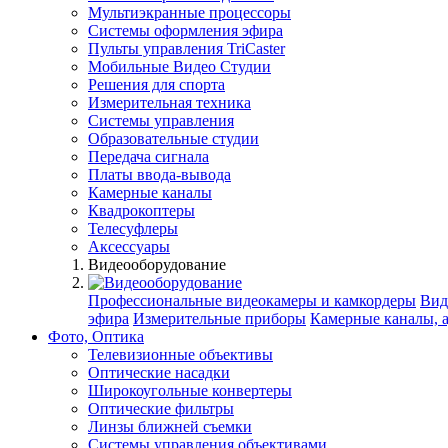
Мультиэкранные процессоры
Системы оформления эфира
Пульты управления TriCaster
Мобильные Видео Студии
Решения для спорта
Измерительная техника
Системы управления
Образовательные студии
Передача сигнала
Платы ввода-вывода
Камерные каналы
Квадрокоптеры
Телесуфлеры
Аксессуары
Видеооборудование
Профессиональные видеокамеры и камкордеры
Вид
эфира
Измерительные приборы
Камерные каналы, 
Фото, Оптика
Телевизионные объективы
Оптические насадки
Широкоугольные конвертеры
Оптические фильтры
Линзы ближней съемки
Системы управления объективами