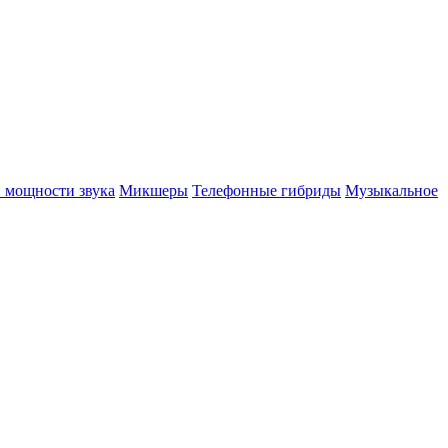
 мощности звука
Микшеры
Телефонные гибриды
Музыкальное