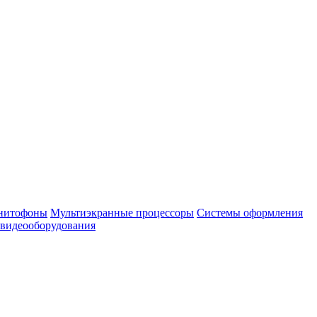
нитофоны
Мультиэкранные процессоры
Системы оформления
 видеооборудования