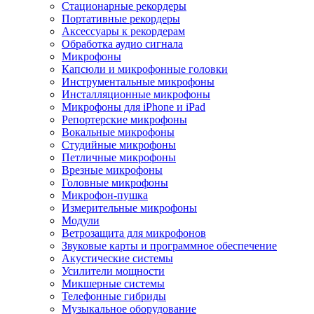
Стационарные рекордеры
Портативные рекордеры
Аксессуары к рекордерам
Обработка аудио сигнала
Микрофоны
Капсюли и микрофонные головки
Инструментальные микрофоны
Инсталляционные микрофоны
Микрофоны для iPhone и iPad
Репортерские микрофоны
Вокальные микрофоны
Студийные микрофоны
Петличные микрофоны
Врезные микрофоны
Головные микрофоны
Микрофон-пушка
Измерительные микрофоны
Модули
Ветрозащита для микрофонов
Звуковые карты и программное обеспечение
Акустические системы
Усилители мощности
Микшерные системы
Телефонные гибриды
Музыкальное оборудование