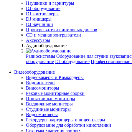
Наушники и гарнитуры
DJ оборудование
DJ контроллеры
DJ микшеры
DJ наушники
Проигрыватели виниловых дисков
СD и медиапроигрыватели
Аксессуары
Аудиооборудование
Радиосистемы
Оборудование для студии звукозапис
оборудование
DJ оборудование
Профессиональные 
Видеооборудование
Видеокамеры и Камкордеры
Видоискатели
Видеомониторы
Рэковые мониторные сборки
Портативные мониторы
Выдвижные мониторы
Студийные мониторы
Видеомикшеры
Рекордеры, картридеры и видеоплееры
Оборудование для обработки кинопленки
Системы хранения данных