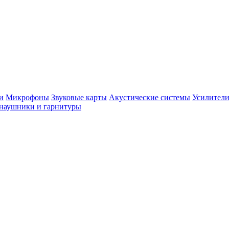
и
Микрофоны
Звуковые карты
Акустические системы
Усилители
наушники и гарнитуры