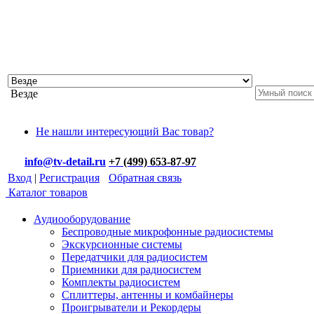
Везде
Не нашли интересующий Вас товар?
info@tv-detail.ru
+7 (499) 653-87-97
Вход
|
Регистрация
Обратная связь
Каталог товаров
Аудиооборудование
Беспроводные микрофонные радиосистемы
Экскурсионные системы
Передатчики для радиосистем
Приемники для радиосистем
Комплекты радиосистем
Сплиттеры, антенны и комбайнеры
Проигрыватели и Рекордеры