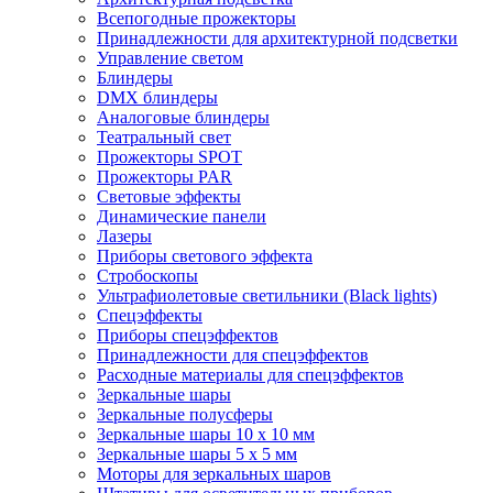
Всепогодные прожекторы
Принадлежности для архитектурной подсветки
Управление светом
Блиндеры
DMX блиндеры
Аналоговые блиндеры
Театральный свет
Прожекторы SPOT
Прожекторы PAR
Световые эффекты
Динамические панели
Лазеры
Приборы светового эффекта
Стробоскопы
Ультрафиолетовые светильники (Black lights)
Спецэффекты
Приборы спецэффектов
Принадлежности для спецэффектов
Расходные материалы для спецэффектов
Зеркальные шары
Зеркальные полусферы
Зеркальные шары 10 х 10 мм
Зеркальные шары 5 х 5 мм
Моторы для зеркальных шаров