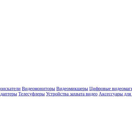
оискатели
Видеомониторы
Видеомикшеры
Цифровые видеомаг
адаптеры
Телесуфлеры
Устройства захвата видео
Аксессуары для