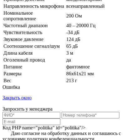
Направленность микрофона
всенаправленный
Номинальное
200 Ом
сопротивление
Частотный диапазон
40 – 20000 Гц
Чувствительность
-34 дБ
Звуковое давление
124 дБ
Соотношение сигнал/шум
65 дБ
Длина кабеля
3 м
Оголенный провод
да
Питание
фантомное
Размеры
86x61x21 мм
Вес
213 г
Ошибка
Закрыть окно
Запросить у менеджера
Код PHP
name="politika" id="politika"/>
Даю согласие на обработку данных и соглашаюсь с
условиями
политики конфеденциальности