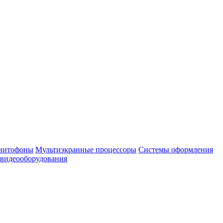
нитофоны
Мультиэкранные процессоры
Системы оформления
 видеооборудования