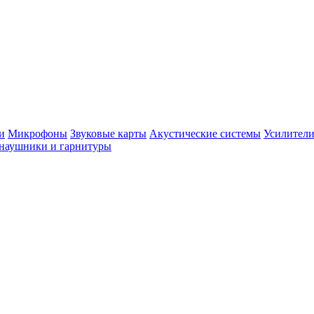
и
Микрофоны
Звуковые карты
Акустические системы
Усилители
наушники и гарнитуры