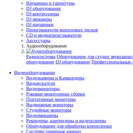
Наушники и гарнитуры
DJ оборудование
DJ контроллеры
DJ микшеры
DJ наушники
Проигрыватели виниловых дисков
СD и медиапроигрыватели
Аксессуары
Аудиооборудование
Радиосистемы
Оборудование для студии звукозапис
оборудование
DJ оборудование
Профессиональные 
Видеооборудование
Видеокамеры и Камкордеры
Видоискатели
Видеомониторы
Рэковые мониторные сборки
Портативные мониторы
Выдвижные мониторы
Студийные мониторы
Видеомикшеры
Рекордеры, картридеры и видеоплееры
Оборудование для обработки кинопленки
Системы хранения данных