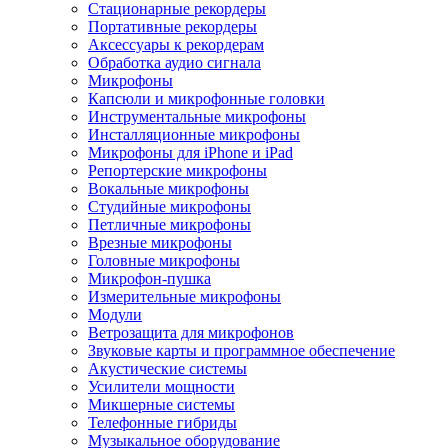
Стационарные рекордеры
Портативные рекордеры
Аксессуары к рекордерам
Обработка аудио сигнала
Микрофоны
Капсюли и микрофонные головки
Инструментальные микрофоны
Инсталляционные микрофоны
Микрофоны для iPhone и iPad
Репортерские микрофоны
Вокальные микрофоны
Студийные микрофоны
Петличные микрофоны
Врезные микрофоны
Головные микрофоны
Микрофон-пушка
Измерительные микрофоны
Модули
Ветрозащита для микрофонов
Звуковые карты и программное обеспечение
Акустические системы
Усилители мощности
Микшерные системы
Телефонные гибриды
Музыкальное оборудование