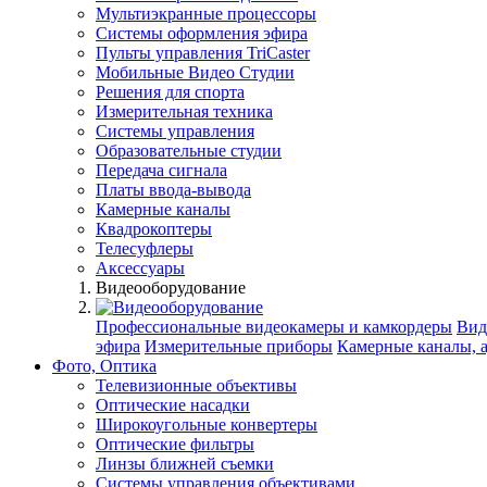
Мультиэкранные процессоры
Системы оформления эфира
Пульты управления TriCaster
Мобильные Видео Студии
Решения для спорта
Измерительная техника
Системы управления
Образовательные студии
Передача сигнала
Платы ввода-вывода
Камерные каналы
Квадрокоптеры
Телесуфлеры
Аксессуары
Видеооборудование
Профессиональные видеокамеры и камкордеры
Вид
эфира
Измерительные приборы
Камерные каналы, 
Фото, Оптика
Телевизионные объективы
Оптические насадки
Широкоугольные конвертеры
Оптические фильтры
Линзы ближней съемки
Системы управления объективами