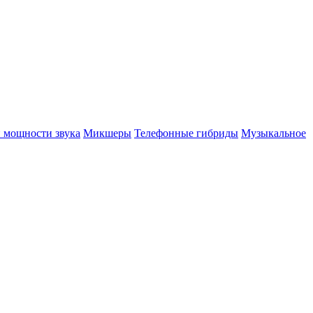
 мощности звука
Микшеры
Телефонные гибриды
Музыкальное