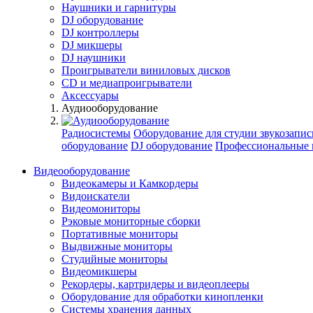
Наушники и гарнитуры
DJ оборудование
DJ контроллеры
DJ микшеры
DJ наушники
Проигрыватели виниловых дисков
СD и медиапроигрыватели
Аксессуары
Аудиооборудование
Радиосистемы
Оборудование для студии звукозапис
оборудование
DJ оборудование
Профессиональные 
Видеооборудование
Видеокамеры и Камкордеры
Видоискатели
Видеомониторы
Рэковые мониторные сборки
Портативные мониторы
Выдвижные мониторы
Студийные мониторы
Видеомикшеры
Рекордеры, картридеры и видеоплееры
Оборудование для обработки кинопленки
Системы хранения данных