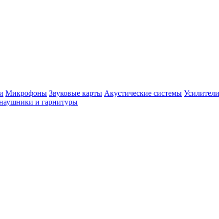
и
Микрофоны
Звуковые карты
Акустические системы
Усилители
наушники и гарнитуры