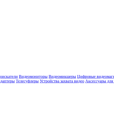
оискатели
Видеомониторы
Видеомикшеры
Цифровые видеомаг
адаптеры
Телесуфлеры
Устройства захвата видео
Аксессуары для