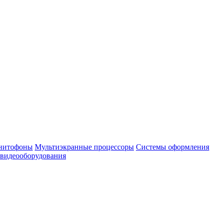
нитофоны
Мультиэкранные процессоры
Системы оформления
 видеооборудования