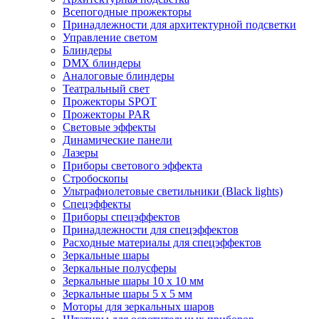
Всепогодные прожекторы
Принадлежности для архитектурной подсветки
Управление светом
Блиндеры
DMX блиндеры
Аналоговые блиндеры
Театральный свет
Прожекторы SPOT
Прожекторы PAR
Световые эффекты
Динамические панели
Лазеры
Приборы светового эффекта
Стробоскопы
Ультрафиолетовые светильники (Black lights)
Спецэффекты
Приборы спецэффектов
Принадлежности для спецэффектов
Расходные материалы для спецэффектов
Зеркальные шары
Зеркальные полусферы
Зеркальные шары 10 х 10 мм
Зеркальные шары 5 х 5 мм
Моторы для зеркальных шаров