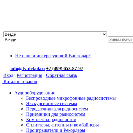
Везде
Не нашли интересующий Вас товар?
info@tv-detail.ru
+7 (499) 653-87-97
Вход
|
Регистрация
Обратная связь
Каталог товаров
Аудиооборудование
Беспроводные микрофонные радиосистемы
Экскурсионные системы
Передатчики для радиосистем
Приемники для радиосистем
Комплекты радиосистем
Сплиттеры, антенны и комбайнеры
Проигрыватели и Рекордеры