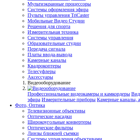
Мультиэкранные процессоры
Системы оформления эфира
Пульты управления TriCaster
Мобильные Видео Студии
Решения для спорта
Измерительная техника
Системы управления
Образовательные студии
Передача сигнала
Платы ввода-вывода
Камерные каналы
Квадрокоптеры
Телесуфлеры
Аксессуары
Видеооборудование
Профессиональные видеокамеры и камкордеры
Вид
эфира
Измерительные приборы
Камерные каналы, 
Фото, Оптика
Телевизионные объективы
Оптические насадки
Широкоугольные конвертеры
Оптические фильтры
Линзы ближней съемки
Системы управления объективами