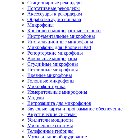
Стационарные рекордеры
Портативные рекордеры
Аксессуары к рекордерам
Обработка аудио сигнала
Микрофоны
Капсюли и микрофонные головки
Инструментальные микрофоны
Инсталляционные микрофоны
Микрофоны для iPhone и iPad
Репортерские микрофоны
Вокальные микрофоны
Студийные микрофоны
Петличные микрофоны
Врезные микрофоны
Головные микрофоны
Микрофон-пушка
Измерительные микрофоны
Модули
Ветрозащита для микрофонов
Звуковые карты и программное обеспечение
Акустические системы
Усилители мощности
Микшерные системы
Телефонные гибриды
Музыкальное оборудование