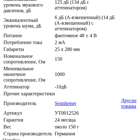
125 дБ (134 дБ с
уровень звукового
аттенюатором)
давления, дБ
6 дБ (А-взвешенный) (14 дБ
Эквивалентный
(А-взвешенный) с
уровень шума, дБ
аттенюатором)
Питание
фантомное 48 ± 4 В
Потребление тока
2 мА
Габариты
25 х 280 мм
Номинальное
150
сопротивление, Ом
Минимальное
оконечное
1000
сопротивление, Ом
Аттенюатор
-10дБ
Прочие характеристики
Другие
Производитель
Sennheiser
товары
Артикул
УТ0012526
Гарантия
24 месяца
Вес
около 150 г
Страна производитель
Германия