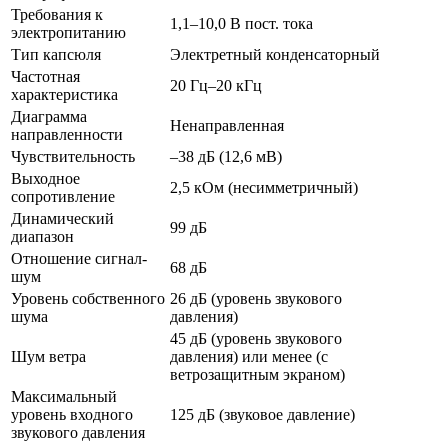
Требования к
1,1–10,0 В пост. тока
электропитанию
Тип капсюля
Электретный конденсаторный
Частотная
20 Гц–20 кГц
характеристика
Диаграмма
Ненаправленная
направленности
Чувствительность
–38 дБ (12,6 мВ)
Выходное
2,5 кОм (несимметричный)
сопротивление
Динамический
99 дБ
диапазон
Отношение сигнал-
68 дБ
шум
Уровень собственного
26 дБ (уровень звукового
шума
давления)
45 дБ (уровень звукового
Шум ветра
давления) или менее (с
ветрозащитным экраном)
Максимальный
уровень входного
125 дБ (звуковое давление)
звукового давления