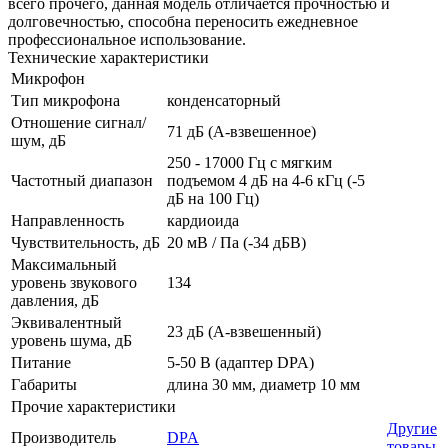
всего прочего, данная модель отличается прочностью и
долговечностью, способна переносить ежедневное
профессиональное использование.
Технические характеристики
Микрофон
Тип микрофона
конденсаторный
Отношение сигнал/
71 дБ (A-взвешенное)
шум, дБ
250 - 17000 Гц с мягким
Частотный диапазон
подъемом 4 дБ на 4-6 кГц (-5
дБ на 100 Гц)
Направленность
кардиоида
Чувствительность, дБ
20 мВ / Па (-34 дБВ)
Максимальный
уровень звукового
134
давления, дБ
Эквивалентный
23 дБ (A-взвешенный)
уровень шума, дБ
Питание
5-50 В (адаптер DPA)
Габариты
длина 30 мм, диаметр 10 мм
Прочие характеристики
Другие
Производитель
DPA
товары