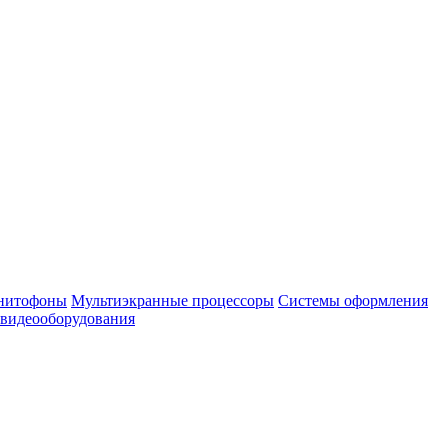
нитофоны
Мультиэкранные процессоры
Системы оформления
 видеооборудования