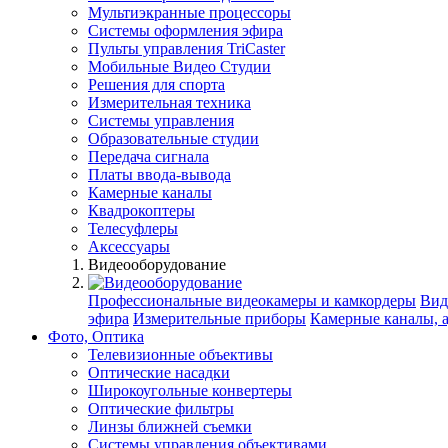
Мультиэкранные процессоры
Системы оформления эфира
Пульты управления TriCaster
Мобильные Видео Студии
Решения для спорта
Измерительная техника
Системы управления
Образовательные студии
Передача сигнала
Платы ввода-вывода
Камерные каналы
Квадрокоптеры
Телесуфлеры
Аксессуары
Видеооборудование
Профессиональные видеокамеры и камкордеры
Вид
эфира
Измерительные приборы
Камерные каналы, 
Фото, Оптика
Телевизионные объективы
Оптические насадки
Широкоугольные конвертеры
Оптические фильтры
Линзы ближней съемки
Системы управления объективами