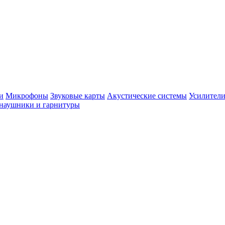
и
Микрофоны
Звуковые карты
Акустические системы
Усилители
наушники и гарнитуры