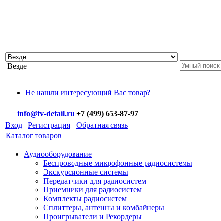
Везде
Не нашли интересующий Вас товар?
info@tv-detail.ru
+7 (499) 653-87-97
Вход
|
Регистрация
Обратная связь
Каталог товаров
Аудиооборудование
Беспроводные микрофонные радиосистемы
Экскурсионные системы
Передатчики для радиосистем
Приемники для радиосистем
Комплекты радиосистем
Сплиттеры, антенны и комбайнеры
Проигрыватели и Рекордеры