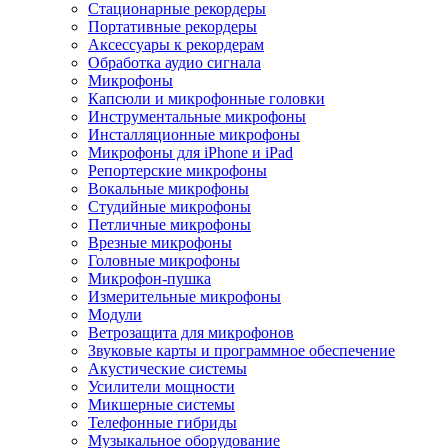
Стационарные рекордеры
Портативные рекордеры
Аксессуары к рекордерам
Обработка аудио сигнала
Микрофоны
Капсюли и микрофонные головки
Инструментальные микрофоны
Инсталляционные микрофоны
Микрофоны для iPhone и iPad
Репортерские микрофоны
Вокальные микрофоны
Студийные микрофоны
Петличные микрофоны
Врезные микрофоны
Головные микрофоны
Микрофон-пушка
Измерительные микрофоны
Модули
Ветрозащита для микрофонов
Звуковые карты и программное обеспечение
Акустические системы
Усилители мощности
Микшерные системы
Телефонные гибриды
Музыкальное оборудование