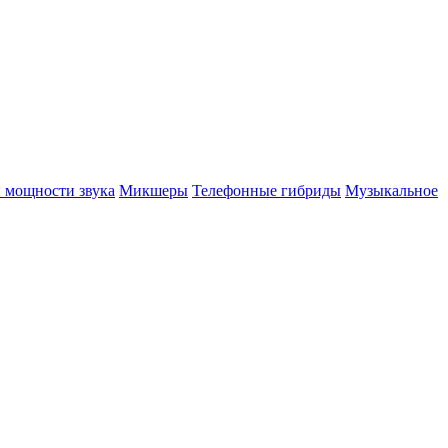
 мощности звука
Микшеры
Телефонные гибриды
Музыкальное