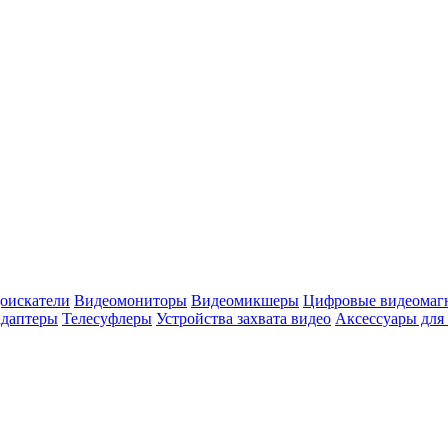
оискатели
Видеомониторы
Видеомикшеры
Цифровые видеомаг
адаптеры
Телесуфлеры
Устройства захвата видео
Аксессуары для