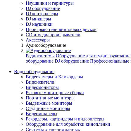
Наушники и гарнитуры
DJ оборудование
DJ контроллеры
DJ микшеры
DJ наушники
Проигрыватели виниловых дисков
СD и медиапроигрыватели
Аксессуары
Аудиооборудование
Радиосистемы
Оборудование для студии звукозапис
оборудование
DJ оборудование
Профессиональные 
Видеооборудование
Видеокамеры и Камкордеры
Видоискатели
Видеомониторы
Рэковые мониторные сборки
Портативные мониторы
Выдвижные мониторы
Студийные мониторы
Видеомикшеры
Рекордеры, картридеры и видеоплееры
Оборудование для обработки кинопленки
Системы хранения данных