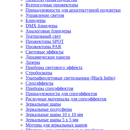
Всепогодные прожекторы
Принадлежности для архитектурной подсветки
Управление светом
Блиндеры
DMX блиндеры
Аналоговые блиндеры
Театральный свет
Прожекторы SPOT
Прожекторы PAR
Световые эффекты
Динамические панели
Лазеры
Приборы светового эффекта
Стробоскопы
Ультрафиолетовые светильники (Black lights)
Спецэффекты
Приборы спецэффектов
Принадлежности для спецэффектов
Расходные материалы для спецэффектов
Зеркальные шары
Зеркальные полусферы
Зеркальные шары 10 х 10 мм
Зеркальные шары 5 х 5 мм
Моторы для зеркальных шаров