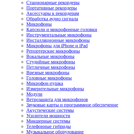
Стационарные рекордеры
Портативные рекордеры
Аксессуары к рекордерам
Обработка аудио сигнала
Микрофоны
Капсюли и микрофонные головки
Инструментальные микрофоны
Инсталляционные микрофоны
Микрофоны для iPhone и iPad
Репортерские микрофоны
Вокальные микрофоны
Студийные микрофоны
Петличные микрофоны
Врезные микрофоны
Головные микрофоны
Микрофон-пушка
Измерительные микрофоны
Модули
Ветрозащита для микрофонов
Звуковые карты и программное обеспечение
Акустические системы
Усилители мощности
Микшерные системы
Телефонные гибриды
Музыкальное оборудование