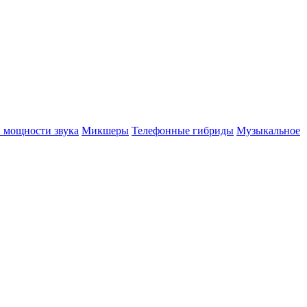
 мощности звука
Микшеры
Телефонные гибриды
Музыкальное