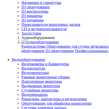
Наушники и гарнитуры
DJ оборудование
DJ контроллеры
DJ микшеры
DJ наушники
Проигрыватели виниловых дисков
СD и медиапроигрыватели
Аксессуары
Аудиооборудование
Радиосистемы
Оборудование для студии звукозапис
оборудование
DJ оборудование
Профессиональные 
Видеооборудование
Видеокамеры и Камкордеры
Видоискатели
Видеомониторы
Рэковые мониторные сборки
Портативные мониторы
Выдвижные мониторы
Студийные мониторы
Видеомикшеры
Рекордеры, картридеры и видеоплееры
Оборудование для обработки кинопленки
Системы хранения данных