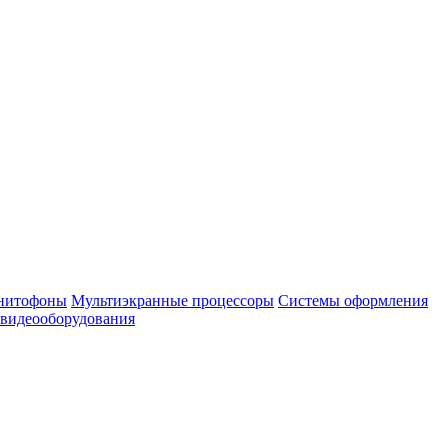
нитофоны
Мультиэкранные процессоры
Системы оформления
 видеооборудования