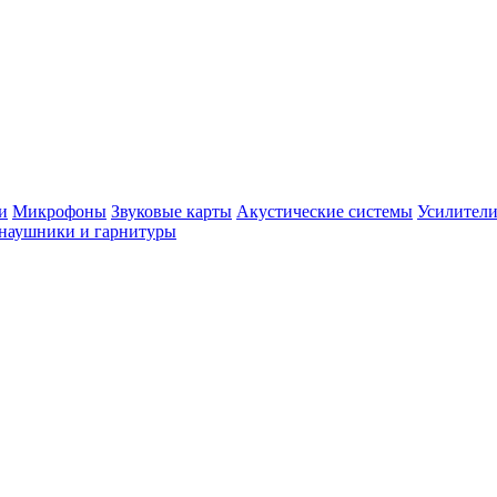
и
Микрофоны
Звуковые карты
Акустические системы
Усилители
наушники и гарнитуры