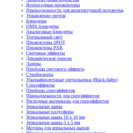
Всепогодные прожекторы
Принадлежности для архитектурной подсветки
Управление светом
Блиндеры
DMX блиндеры
Аналоговые блиндеры
Театральный свет
Прожекторы SPOT
Прожекторы PAR
Световые эффекты
Динамические панели
Лазеры
Приборы светового эффекта
Стробоскопы
Ультрафиолетовые светильники (Black lights)
Спецэффекты
Приборы спецэффектов
Принадлежности для спецэффектов
Расходные материалы для спецэффектов
Зеркальные шары
Зеркальные полусферы
Зеркальные шары 10 х 10 мм
Зеркальные шары 5 х 5 мм
Моторы для зеркальных шаров