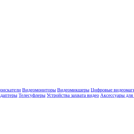
оискатели
Видеомониторы
Видеомикшеры
Цифровые видеомаг
адаптеры
Телесуфлеры
Устройства захвата видео
Аксессуары для