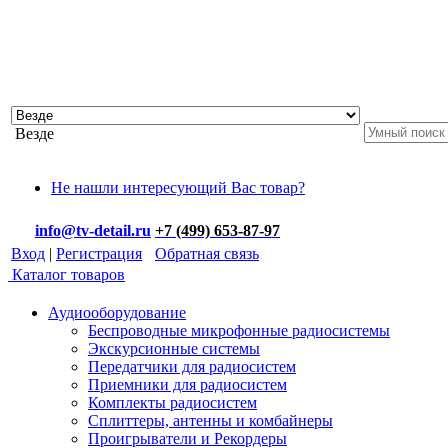
Везде
Не нашли интересующий Вас товар?
info@tv-detail.ru
+7 (499) 653-87-97
Вход
|
Регистрация
Обратная связь
Каталог товаров
Аудиооборудование
Беспроводные микрофонные радиосистемы
Экскурсионные системы
Передатчики для радиосистем
Приемники для радиосистем
Комплекты радиосистем
Сплиттеры, антенны и комбайнеры
Проигрыватели и Рекордеры