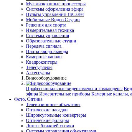
Мультиэкранные процессоры
Системы оформления эфира
Пульты управления TriCaster
Мобильные Видео Студии
Решения для спорта
Измерительная техника
Системы управления
Образовательные студии
Передача сигнала
Платы ввода-вывода
Камерные каналы
Квадрокоптеры
Телесуфлеры
Аксессуары
Видеооборудование
Профессиональные видеокамеры и камкордеры
Вид
эфира
Измерительные приборы
Камерные каналы, 
Фото, Оптика
Телевизионные объективы
Оптические насадки
Широкоугольные конвертеры
Оптические фильтры
Линзы ближней съемки
Системы управления объективами