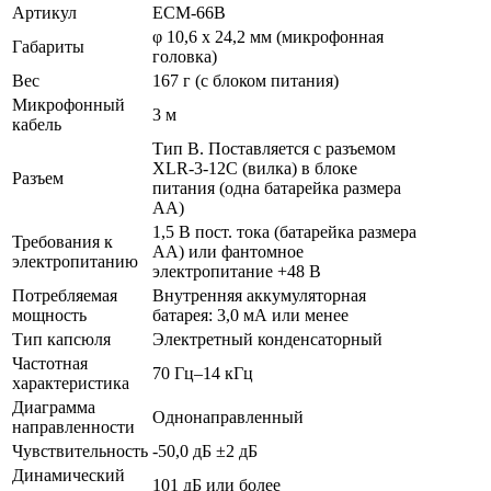
Артикул
ECM-66B
φ 10,6 х 24,2 мм (микрофонная
Габариты
головка)
Вес
167 г (с блоком питания)
Микрофонный
3 м
кабель
Тип B. Поставляется с разъемом
XLR-3-12C (вилка) в блоке
Разъем
питания (одна батарейка размера
AA)
1,5 В пост. тока (батарейка размера
Требования к
AA) или фантомное
электропитанию
электропитание +48 В
Потребляемая
Внутренняя аккумуляторная
мощность
батарея: 3,0 мА или менее
Тип капсюля
Электретный конденсаторный
Частотная
70 Гц–14 кГц
характеристика
Диаграмма
Однонаправленный
направленности
Чувствительность
-50,0 дБ ±2 дБ
Динамический
101 дБ или более