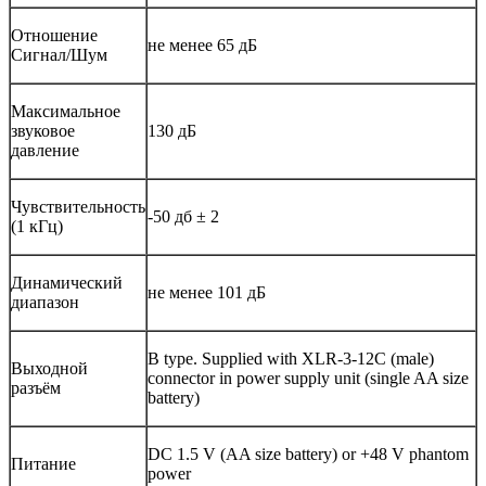
Отношение
не менее 65 дБ
Сигнал/Шум
Максимальное
звуковое
130 дБ
давление
Чувствительность
-50 дб ± 2
(1 кГц)
Динамический
не менее 101 дБ
диапазон
B type. Supplied with XLR-3-12C (male)
Выходной
connector in power supply unit (single AA size
разъём
battery)
DC 1.5 V (AA size battery) or +48 V phantom
Питание
power