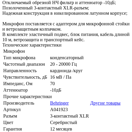
Отключаемый обрезной НЧ фильтр и аттенюатор -10дБ;
Позолоченный 3-контактный XLR-разъем;
Надежная конструкция в никелированном латунном корпусе;
Микрофон поставляется с адаптером для микрофонной стойки
и ветрозащитным колпачком.
В комплекте эластичный подвес, блок питания, кабель длиной
10 м, ветрозащита и транспортный кейс.
Технические характеристики
Микрофон
Тип микрофона
конденсаторный
Частотный диапазон
20 - 20000 Гц
Направленность
кардиоида /круг
Чувствительность, дБ
16 мВ / Па
Импеданс, Ом
70
Аттенюатор
-10дБ
Прочие характеристики
Производитель
Behringer
Другие товары
Артикул
A041923
Разъем
3-контактный XLR
Цвет
Серебристый
Гарантия
12 месяцев