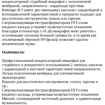
конденсаторный студийный микрофон с позолоченной
мембраной, направленность - кардиоида/ круговая.
Behringer B-5 имеет два сменнымых капсюля с кардиойдной и
всенаправленной характеристикой и прекрасно подходит для
акустических инструментов, вокала или тарелок.
Сверхмалошумящая бестрансформаторная FET-схема
входного каскада устраняет низкочастотные искажения.
Благодаря аттенюатору (-10 дБ) микрофон можт работать с
источниками сигналов большой громкости, в то время как
отключаемый обрезной НЧ фильтр позволяет удалить
механические шумы.
Особенности:
Профессиональный конденсаторный микрофон для
студийного и концертного использования 2 сменных капсюля
с кардиоидной и круговой характеристикой направленности;
Легкая позолоченная мембрана для ультимативной
звукопередачи;
Идеален для акустических инструментов, голоса, тарелок и
пр.;
Сверхмалошумящая бестрансформаторная FET-схема
входного каскада, устраняющая низкочастотные искажения;
Мягкий, суперширокий частотный диапазон, и удивительная
музыкальность;