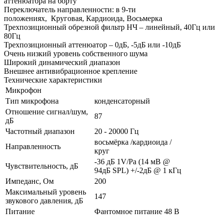
аттенюатора на борту
Переключатель направленности: в 9-ти
положениях, Круговая, Кардиоида, Восьмерка
Трехпозиционный обрезной фильтр НЧ – линейный, 40Гц или
80Гц
Трехпозиционный аттенюатор – 0дБ, -5дБ или -10дБ
Очень низкий уровень собственного шума
Широкий динамический диапазон
Внешнее антивибрационное крепление
Технические характеристики
Микрофон
Тип микрофона
конденсаторный
Отношение сигнал/шум,
87
дБ
Частотный диапазон
20 - 20000 Гц
восьмёрка /кардиоида /
Направленность
круг
-36 дБ 1V/Pa (14 мВ @
Чувствительность, дБ
94дБ SPL) +/-2дБ @ 1 кГц
Импеданс, Ом
200
Максимальный уровень
147
звукового давления, дБ
Питание
Фантомное питание 48 В