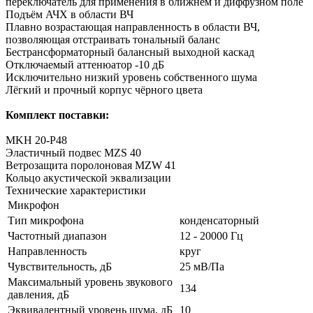
переключатель для применения в ближнем и диффузном поле
Подъём АЧХ в области ВЧ
Плавно возрастающая направленность в области ВЧ,
позволяющая отстраивать тональный баланс
Бестрансформаторный балансный выходной каскад
Отключаемый аттенюатор -10 дБ
Исключительно низкий уровень собственного шума
Лёгкий и прочный корпус чёрного цвета
Комплект поставки:
MKH 20-P48
Эластичный подвес MZS 40
Ветрозащита поролоновая MZW 41
Кольцо акустической эквализации
Технические характеристики
Микрофон
Тип микрофона
конденсаторный
Частотный диапазон
12 - 20000 Гц
Направленность
круг
Чувствительность, дБ
25 мВ/Па
Максимальный уровень звукового
134
давления, дБ
Эквивалентный уровень шума, дБ
10