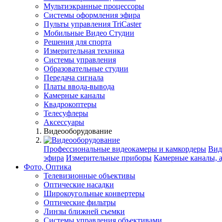
Мультиэкранные процессоры
Системы оформления эфира
Пульты управления TriCaster
Мобильные Видео Студии
Решения для спорта
Измерительная техника
Системы управления
Образовательные студии
Передача сигнала
Платы ввода-вывода
Камерные каналы
Квадрокоптеры
Телесуфлеры
Аксессуары
Видеооборудование
Профессиональные видеокамеры и камкордеры
Вид
эфира
Измерительные приборы
Камерные каналы, 
Фото, Оптика
Телевизионные объективы
Оптические насадки
Широкоугольные конвертеры
Оптические фильтры
Линзы ближней съемки
Системы управления объективами