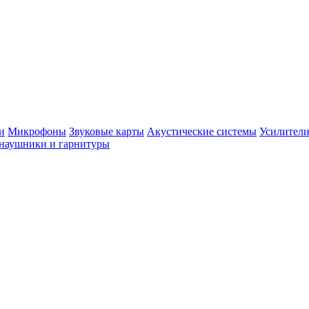
и
Микрофоны
Звуковые карты
Акустические системы
Усилители
наушники и гарнитуры