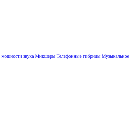
 мощности звука
Микшеры
Телефонные гибриды
Музыкальное