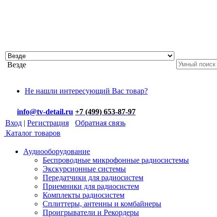
Везде
Не нашли интересующий Вас товар?
info@tv-detail.ru
+7 (499) 653-87-97
Вход
|
Регистрация
Обратная связь
Каталог товаров
Аудиооборудование
Беспроводные микрофонные радиосистемы
Экскурсионные системы
Передатчики для радиосистем
Приемники для радиосистем
Комплекты радиосистем
Сплиттеры, антенны и комбайнеры
Проигрыватели и Рекордеры