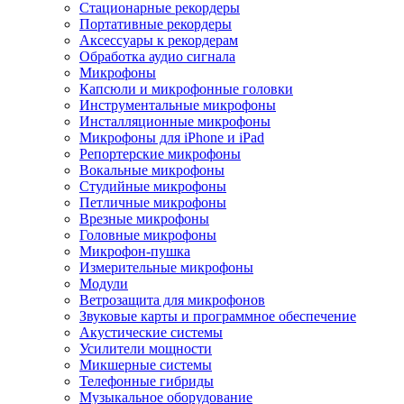
Стационарные рекордеры
Портативные рекордеры
Аксессуары к рекордерам
Обработка аудио сигнала
Микрофоны
Капсюли и микрофонные головки
Инструментальные микрофоны
Инсталляционные микрофоны
Микрофоны для iPhone и iPad
Репортерские микрофоны
Вокальные микрофоны
Студийные микрофоны
Петличные микрофоны
Врезные микрофоны
Головные микрофоны
Микрофон-пушка
Измерительные микрофоны
Модули
Ветрозащита для микрофонов
Звуковые карты и программное обеспечение
Акустические системы
Усилители мощности
Микшерные системы
Телефонные гибриды
Музыкальное оборудование