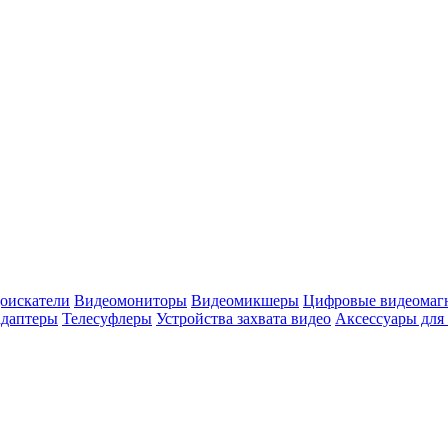
оискатели
Видеомониторы
Видеомикшеры
Цифровые видеомаг
адаптеры
Телесуфлеры
Устройства захвата видео
Аксессуары для