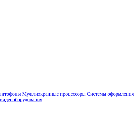
нитофоны
Мультиэкранные процессоры
Системы оформления
 видеооборудования