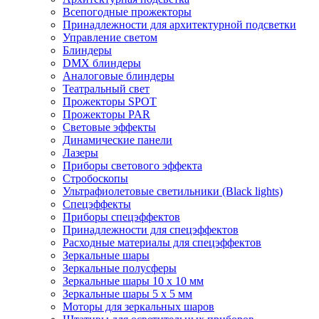
Всепогодные прожекторы
Принадлежности для архитектурной подсветки
Управление светом
Блиндеры
DMX блиндеры
Аналоговые блиндеры
Театральный свет
Прожекторы SPOT
Прожекторы PAR
Световые эффекты
Динамические панели
Лазеры
Приборы светового эффекта
Стробоскопы
Ультрафиолетовые светильники (Black lights)
Спецэффекты
Приборы спецэффектов
Принадлежности для спецэффектов
Расходные материалы для спецэффектов
Зеркальные шары
Зеркальные полусферы
Зеркальные шары 10 х 10 мм
Зеркальные шары 5 х 5 мм
Моторы для зеркальных шаров