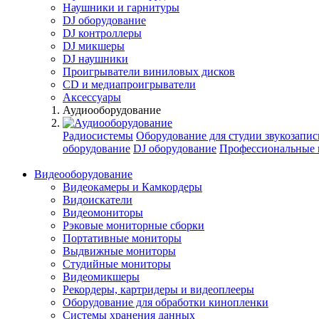
Наушники и гарнитуры
DJ оборудование
DJ контроллеры
DJ микшеры
DJ наушники
Проигрыватели виниловых дисков
СD и медиапроигрыватели
Аксессуары
Аудиооборудование
Радиосистемы
Оборудование для студии звукозапис
оборудование
DJ оборудование
Профессиональные 
Видеооборудование
Видеокамеры и Камкордеры
Видоискатели
Видеомониторы
Рэковые мониторные сборки
Портативные мониторы
Выдвижные мониторы
Студийные мониторы
Видеомикшеры
Рекордеры, картридеры и видеоплееры
Оборудование для обработки кинопленки
Системы хранения данных