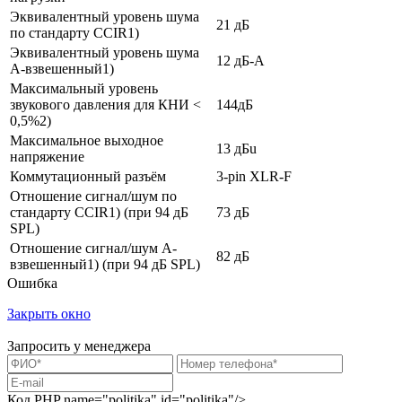
Эквивалентный уровень шума
21 дБ
по стандарту CCIR1)
Эквивалентный уровень шума
12 дБ-A
А-взвешенный1)
Максимальный уровень
звукового давления для КНИ <
144дБ
0,5%2)
Максимальное выходное
13 дБu
напряжение
Коммутационный разъём
3-pin XLR-F
Отношение сигнал/шум по
стандарту CCIR1) (при 94 дБ
73 дБ
SPL)
Отношение сигнал/шум А-
82 дБ
взвешенный1) (при 94 дБ SPL)
Ошибка
Закрыть окно
Запросить у менеджера
Код PHP
name="politika" id="politika"/>