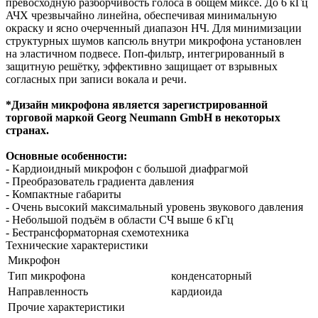
превосходную разборчивость голоса в общем миксе. До 6 кГц
АЧХ чрезвычайно линейна, обеспечивая минимальную
окраску и ясно очерченный диапазон НЧ. Для минимизации
структурных шумов капсюль внутри микрофона установлен
на эластичном подвесе. Поп-фильтр, интегрированный в
защитную решётку, эффективно защищает от взрывных
согласных при записи вокала и речи.
*Дизайн микрофона является зарегистрированной
торговой маркой Georg Neumann GmbH в некоторых
странах.
Основные особенности:
- Кардиоидный микрофон с большой диафрагмой
- Преобразователь градиента давления
- Компактные габариты
- Очень высокий максимальный уровень звукового давления
- Небольшой подъём в области СЧ выше 6 кГц
- Бестрансформаторная схемотехника
Технические характеристики
Микрофон
Тип микрофона
конденсаторный
Направленность
кардиоида
Прочие характеристики