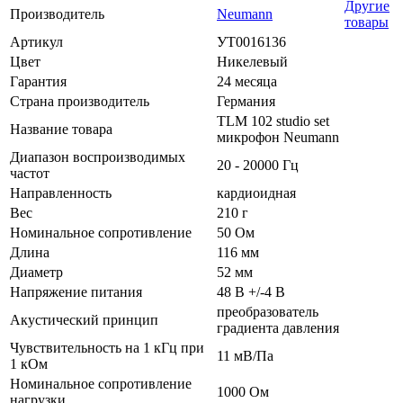
Другие
Производитель
Neumann
товары
Артикул
УТ0016136
Цвет
Никелевый
Гарантия
24 месяца
Страна производитель
Германия
TLM 102 studio set
Название товара
микрофон Neumann
Диапазон воспроизводимых
20 - 20000 Гц
частот
Направленность
кардиоидная
Вес
210 г
Номинальное сопротивление
50 Ом
Длина
116 мм
Диаметр
52 мм
Напряжение питания
48 В +/-4 В
преобразователь
Акустический принцип
градиента давления
Чувствительность на 1 кГц при
11 мВ/Па
1 кОм
Номинальное сопротивление
1000 Ом
нагрузки