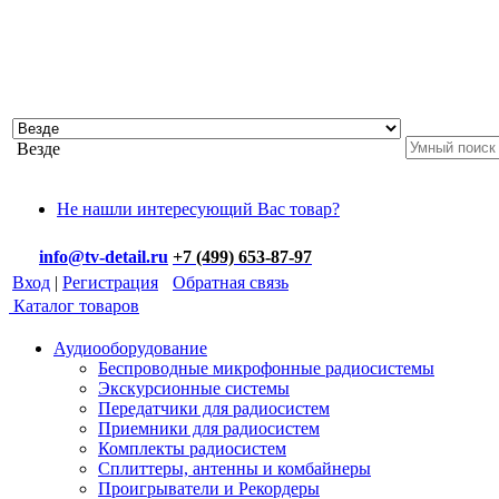
Везде
Не нашли интересующий Вас товар?
info@tv-detail.ru
+7 (499) 653-87-97
Вход
|
Регистрация
Обратная связь
Каталог товаров
Аудиооборудование
Беспроводные микрофонные радиосистемы
Экскурсионные системы
Передатчики для радиосистем
Приемники для радиосистем
Комплекты радиосистем
Сплиттеры, антенны и комбайнеры
Проигрыватели и Рекордеры