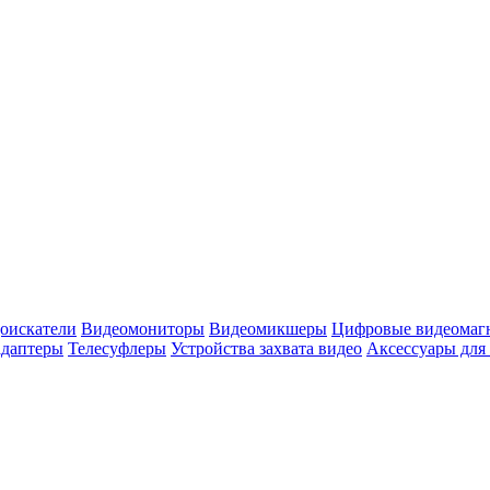
оискатели
Видеомониторы
Видеомикшеры
Цифровые видеомаг
адаптеры
Телесуфлеры
Устройства захвата видео
Аксессуары для