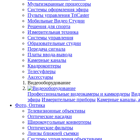
Мультиэкранные процессоры
Системы оформления эфира
Пульты управления TriCaster
Мобильные Видео Студии
Решения для спорта
Измерительная техника
Системы управления
Образовательные студии
Передача сигнала
Платы ввода-вывода
Камерные каналы
Квадрокоптеры
Телесуфлеры
Аксессуары
Видеооборудование
Профессиональные видеокамеры и камкордеры
Вид
эфира
Измерительные приборы
Камерные каналы, 
Фото, Оптика
Телевизионные объективы
Оптические насадки
Широкоугольные конвертеры
Оптические фильтры
Линзы ближней съемки
Системы управления объективами