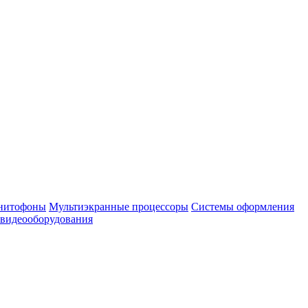
нитофоны
Мультиэкранные процессоры
Системы оформления
 видеооборудования