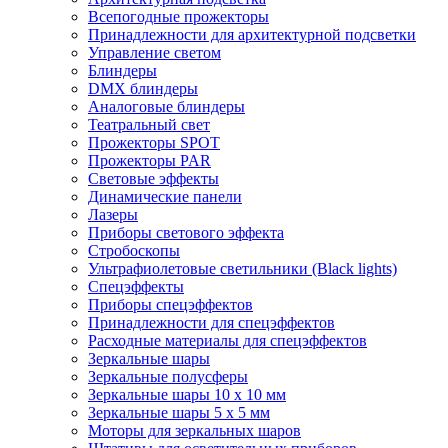
Всепогодные прожекторы
Принадлежности для архитектурной подсветки
Управление светом
Блиндеры
DMX блиндеры
Аналоговые блиндеры
Театральный свет
Прожекторы SPOT
Прожекторы PAR
Световые эффекты
Динамические панели
Лазеры
Приборы светового эффекта
Стробоскопы
Ультрафиолетовые светильники (Black lights)
Спецэффекты
Приборы спецэффектов
Принадлежности для спецэффектов
Расходные материалы для спецэффектов
Зеркальные шары
Зеркальные полусферы
Зеркальные шары 10 х 10 мм
Зеркальные шары 5 х 5 мм
Моторы для зеркальных шаров