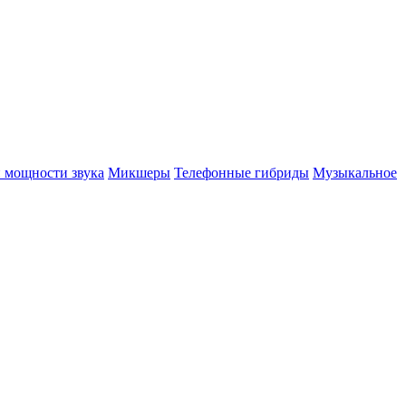
 мощности звука
Микшеры
Телефонные гибриды
Музыкальное