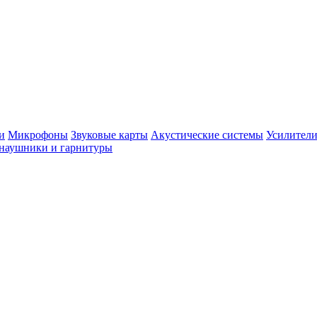
и
Микрофоны
Звуковые карты
Акустические системы
Усилители
наушники и гарнитуры