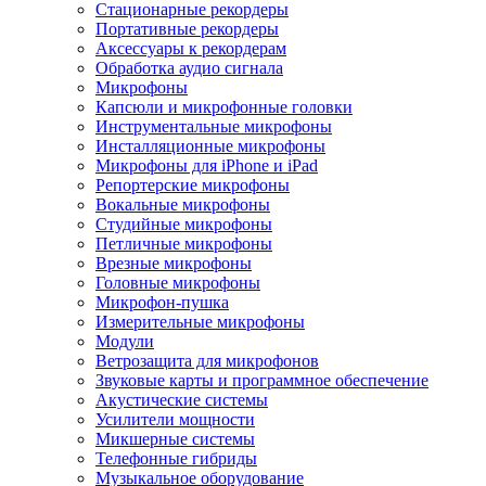
Стационарные рекордеры
Портативные рекордеры
Аксессуары к рекордерам
Обработка аудио сигнала
Микрофоны
Капсюли и микрофонные головки
Инструментальные микрофоны
Инсталляционные микрофоны
Микрофоны для iPhone и iPad
Репортерские микрофоны
Вокальные микрофоны
Студийные микрофоны
Петличные микрофоны
Врезные микрофоны
Головные микрофоны
Микрофон-пушка
Измерительные микрофоны
Модули
Ветрозащита для микрофонов
Звуковые карты и программное обеспечение
Акустические системы
Усилители мощности
Микшерные системы
Телефонные гибриды
Музыкальное оборудование