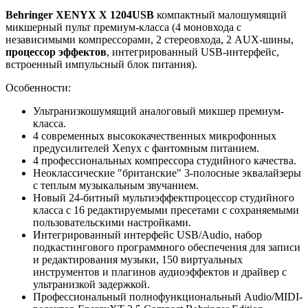
Behringer XENYX X 1204USB
компактный малошумящий
микшерный пульт премиум-класса (4 моновхода с
независимыми компрессорами, 2 стереовхода, 2 AUX-шины,
процессор эффектов
, интегрированный USB-интерфейс,
встроенный импульсный блок питания).
Особенности:
Ультранизкошумящий аналоговый микшер премиум-
класса.
4 современных высококачественных микрофонных
предусилителей Xenyx с фантомным питанием.
4 профессиональных компрессора студийного качества.
Неоклассические "британские" 3-полосные эквалайзеры
с теплым музыкальным звучанием.
Новый 24-битный мультиэффектпроцессор студийного
класса с 16 редактируемыми пресетами с сохраняемыми
пользовательскими настройками.
Интегрированный интерфейс USB/Audio, набор
подкастингового программного обеспечения для записи
и редактирования музыки, 150 виртуальных
инструментов и плагинов аудиоэффектов и драйвер с
ультранизкой задержкой.
Профессиональный полнофункциональный Audio/MIDI-