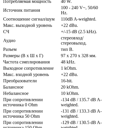
Потребляемая мощность
40 W.
100 - 240 V~, 50/60
Источник питания
Hz.
Соотношение сигнал/шум
110dB A-weighted.
Макс. выходной уровень
+22 dBu.
СЧ
+/-15 dB (2.5 kHz).
стереовход/
Аудио
стереовыход.
Разъем
тип В.
Размеры (В х Ш х Г)
97 х 270 х 328 мм.
Частота сэмплирования
48 kHz.
Выходное сопротивление
1 kOhm.
Макс. входной уровень
+22 dBu.
Преобразователи
16-bit.
Балансное
20 kOhm.
Небалансное
10 kOhm.
При сопротивлении
-134 dB / 135.7 dB A-
источника 0 Ohm
weighted.
При сопротивлении
-131 dB / 133.3 dB A-
источника 50 Ohm
weighted.
При сопротивлении
-129 dB / 130.5 dB A-
источника 150 Ohm
weighted.