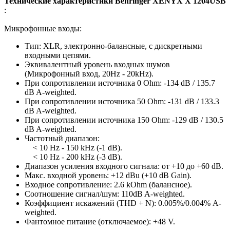
Технические характеристики Behringer XENYX X 1204USB
:
Микрофонные входы:
Тип: XLR, электронно-балансные, с дискретными
входными цепями.
Эквивалентный уровень входных шумов
(Микрофонный вход, 20Hz - 20kHz).
При сопротивлении источника 0 Ohm: -134 dB / 135.7
dB A-weighted.
При сопротивлении источника 50 Ohm: -131 dB / 133.3
dB A-weighted.
При сопротивлении источника 150 Ohm: -129 dB / 130.5
dB A-weighted.
Частотный диапазон:
< 10 Hz - 150 kHz (-1 dB).
< 10 Hz - 200 kHz (-3 dB).
Диапазон усиления входного сигнала: от +10 до +60 dB.
Макс. входной уровень: +12 dBu (+10 dB Gain).
Входное сопротивление: 2.6 kOhm (балансное).
Соотношение сигнал/шум: 110dB A-weighted.
Коэффициент искажений (THD + N): 0.005%/0.004% A-
weighted.
Фантомное питание (отключаемое): +48 V.