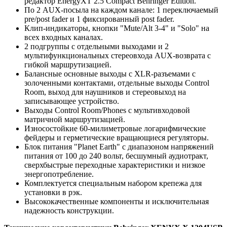
редактор EnergyXT 2.5 Compact Behringer Edition.
По 2 AUX-посыла на каждом канале: 1 переключаемый
pre/post fader и 1 фиксированный post fader.
Клип-индикаторы, кнопки "Mute/Alt 3-4" и "Solo" на
всех входных каналах.
2 подгруппы с отдельными выходами и 2
мультифункциональных стереовхода AUX-возврата с
гибкой маршрутизацией.
Балансные основные выходы с XLR-разъемами с
золоченными контактами, отдельные выходы Control
Room, выход для наушников и стереовыход на
записывающее устройство.
Выходы Control Room/Phones с мультивходовой
матричной маршрутизацией.
Износостойкие 60-милиметровые логарифмические
фейдеры и герметические вращающиеся регуляторы.
Блок питания "Planet Earth" с диапазоном напряжений
питания от 100 до 240 вольт, бесшумный аудиотракт,
сверхбыстрые переходные характеристики и низкое
энергопотребление.
Комплектуется специальным набором крепежа для
установки в рэк.
Высококачественные компоненты и исключительная
надежность конструкции.