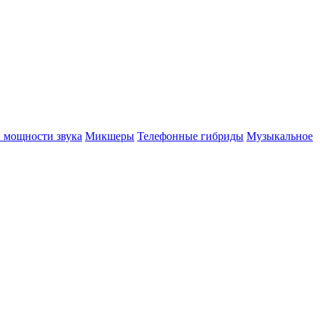
 мощности звука
Микшеры
Телефонные гибриды
Музыкальное