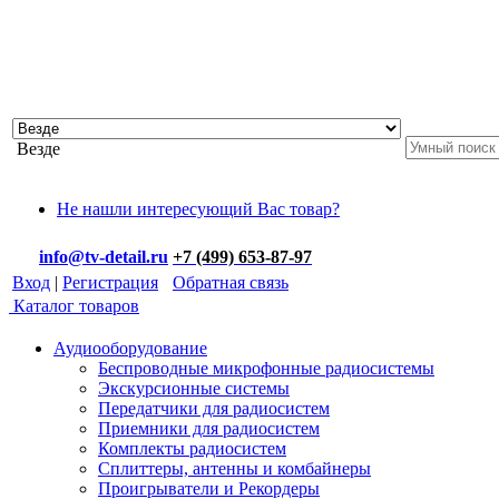
Везде
Не нашли интересующий Вас товар?
info@tv-detail.ru
+7 (499) 653-87-97
Вход
|
Регистрация
Обратная связь
Каталог товаров
Аудиооборудование
Беспроводные микрофонные радиосистемы
Экскурсионные системы
Передатчики для радиосистем
Приемники для радиосистем
Комплекты радиосистем
Сплиттеры, антенны и комбайнеры
Проигрыватели и Рекордеры