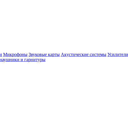
и
Микрофоны
Звуковые карты
Акустические системы
Усилители
наушники и гарнитуры