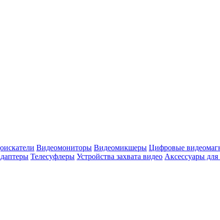
оискатели
Видеомониторы
Видеомикшеры
Цифровые видеомаг
адаптеры
Телесуфлеры
Устройства захвата видео
Аксессуары для