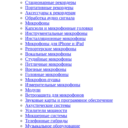
Стационарные рекордеры
Портативные рекордеры
Аксессуары к рекордерам
Обработка аудио сигнала
Микрофоны
Капсюли и микрофонные головки
Инструментальные микрофоны
Инсталляционные микрофоны
Микрофоны для iPhone и iPad
Репортерские микрофоны
Вокальные микрофоны
Студийные микрофоны
Петличные микрофоны
Врезные микрофоны
Головные микрофоны
Микрофон-пушка
Измерительные микрофоны
Модули
Ветрозащита для микрофонов
Звуковые карты и программное обеспечение
Акустические системы
Усилители мощности
Микшерные системы
Телефонные гибриды
Музыкальное оборудование