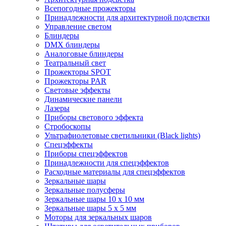
Всепогодные прожекторы
Принадлежности для архитектурной подсветки
Управление светом
Блиндеры
DMX блиндеры
Аналоговые блиндеры
Театральный свет
Прожекторы SPOT
Прожекторы PAR
Световые эффекты
Динамические панели
Лазеры
Приборы светового эффекта
Стробоскопы
Ультрафиолетовые светильники (Black lights)
Спецэффекты
Приборы спецэффектов
Принадлежности для спецэффектов
Расходные материалы для спецэффектов
Зеркальные шары
Зеркальные полусферы
Зеркальные шары 10 х 10 мм
Зеркальные шары 5 х 5 мм
Моторы для зеркальных шаров