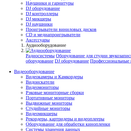
Наушники и гарнитуры
DJ оборудование
DJ контроллеры
DJ микшеры
DJ наушники
Проигрыватели виниловых дисков
СD и медиапроигрыватели
Аксессуары
Аудиооборудование
Радиосистемы
Оборудование для студии звукозапис
оборудование
DJ оборудование
Профессиональные 
Видеооборудование
Видеокамеры и Камкордеры
Видоискатели
Видеомониторы
Рэковые мониторные сборки
Портативные мониторы
Выдвижные мониторы
Студийные мониторы
Видеомикшеры
Рекордеры, картридеры и видеоплееры
Оборудование для обработки кинопленки
Системы хранения данных