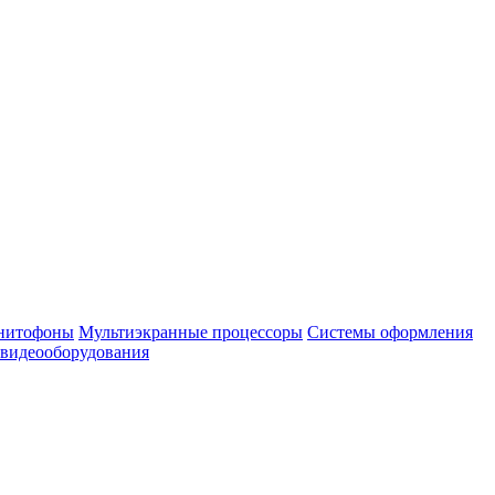
нитофоны
Мультиэкранные процессоры
Системы оформления
 видеооборудования