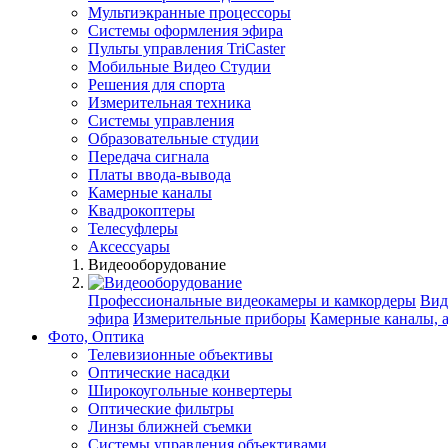
Мультиэкранные процессоры
Системы оформления эфира
Пульты управления TriCaster
Мобильные Видео Студии
Решения для спорта
Измерительная техника
Системы управления
Образовательные студии
Передача сигнала
Платы ввода-вывода
Камерные каналы
Квадрокоптеры
Телесуфлеры
Аксессуары
Видеооборудование
Профессиональные видеокамеры и камкордеры
Вид
эфира
Измерительные приборы
Камерные каналы, 
Фото, Оптика
Телевизионные объективы
Оптические насадки
Широкоугольные конвертеры
Оптические фильтры
Линзы ближней съемки
Системы управления объективами