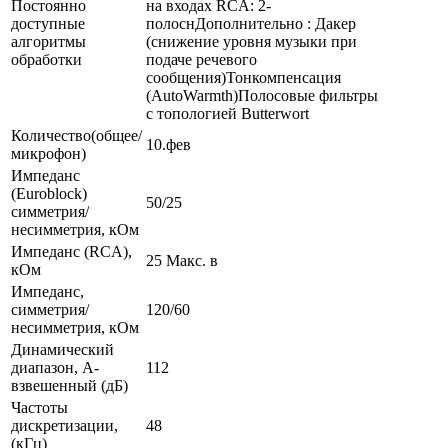
Постоянно
на входах RCA: 2-
доступные
полоснДополнительно : Дакер
алгоритмы
(снижение уровня музыки при
обработки
подаче речевого
сообщения)Тонкомпенсация
(AutoWarmth)Полосовые фильтры
с топологией Butterwort
Количество(общее/
10.фев
микрофон)
Импеданс
(Euroblock)
50/25
симметрия/
несимметрия, кОм
Импеданс (RCA),
25 Макс. в
кОм
Импеданс,
симметрия/
120/60
несимметрия, кОм
Динамический
диапазон, A-
112
взвешенный (дБ)
Частоты
дискретизации,
48
(кГц)