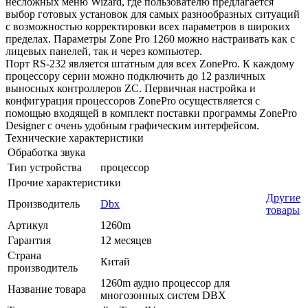
несложных меню Wizard, где пользователю предлагается
выбор готовых установок для самых разнообразных ситуаций
с возможностью корректировки всех параметров в широких
пределах. Параметры Zone Pro 1260 можно настраивать как с
лицевых панелей, так и через компьютер.
Порт RS-232 является штатным для всех ZonePro. К каждому
процессору серии можно подключить до 12 различных
выносных контроллеров ZC. Первичная настройка и
конфигурация процессоров ZonePro осуществляется с
помощью входящей в комплект поставки программы ZonePro
Designer с очень удобным графическим интерфейсом.
Технические характеристики
Обработка звука
Тип устройства
процессор
Прочие характеристики
Другие
Производитель
Dbx
товары
Артикул
1260m
Гарантия
12 месяцев
Страна
Китай
производитель
1260m аудио процессор для
Название товара
многозонных систем DBX