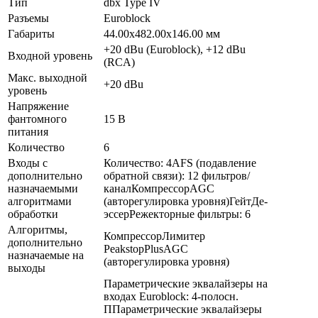
Тип
dbx Type IV
Разъемы
Euroblock
Габариты
44.00x482.00x146.00 мм
+20 dBu (Euroblock), +12 dBu
Входной уровень
(RCA)
Макс. выходной
+20 dBu
уровень
Напряжение
фантомного
15 В
питания
Количество
6
Входы с
Количество: 4AFS (подавление
дополнительно
обратной связи): 12 фильтров/
назначаемыми
каналКомпрессорAGC
алгоритмами
(авторегулировка уровня)ГейтДе-
обработки
эссерРежекторные фильтры: 6
Алгоритмы,
КомпрессорЛимитер
дополнительно
PeakstopPlusAGC
назначаемые на
(авторегулировка уровня)
выходы
Параметрические эквалайзеры на
входах Euroblock: 4-полосн.
ППараметрические эквалайзеры