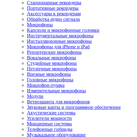
Стационарные рекордеры
Портативные рекордеры
Аксессуары к рекордерам
Обработка аудио сигнала
Микрофоны
Капсюли и микрофонные головки
Инструментальные микрофоны
Инсталляционные микрофоны
Микрофоны для iPhone и iPad
Репортерские микрофоны
Вокальные микрофоны
Студийные микрофоны
Петличные микрофоны
Врезные микрофоны
Головные микрофоны
Микрофон-пушка
Измерительные микрофоны
Модули
Ветрозащита для микрофонов
Звуковые карты и программное обеспечение
Акустические системы
Усилители мощности
Микшерные системы
Телефонные гибриды
Музыкальное оборудование