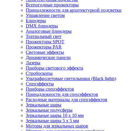
Всепогодные прожекторы
Принадлежности для архитектурной подсветки
Управление светом
Блиндеры
DMX блиндеры
Аналоговые блиндеры
Театральный свет
Прожекторы SPOT
Прожекторы PAR
Световые эффекты
Динамические панели
Лазеры
Приборы светового эффекта
Стробоскопы
Ультрафиолетовые светильники (Black lights)
Спецэффекты
Приборы спецэффектов
Принадлежности для спецэффектов
Расходные материалы для спецэффектов
Зеркальные шары
Зеркальные полусферы
Зеркальные шары 10 х 10 мм
Зеркальные шары 5 х 5 мм
Моторы для зеркальных шаров