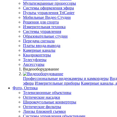
Мультиэкранные процессоры
Системы оформления эфира
Пульты управления TriCaster
Мобильные Видео Студии
Решения для спорта
Измерительная техника
Системы управления
Образовательные студии
Передача сигнала
Платы ввода-вывода
Камерные каналы
Квадрокоптеры
Телесуфлеры
Аксессуары
Видеооборудование
Профессиональные видеокамеры и камкордеры
Вид
эфира
Измерительные приборы
Камерные каналы, 
Фото, Оптика
Телевизионные объективы
Оптические насадки
Широкоугольные конвертеры
Оптические фильтры
Линзы ближней съемки
Системы управления объективами