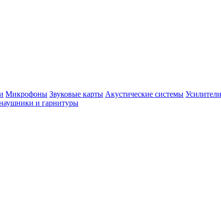
и
Микрофоны
Звуковые карты
Акустические системы
Усилители
наушники и гарнитуры