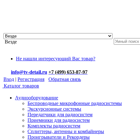
Везде
Не нашли интересующий Вас товар?
info@tv-detail.ru
+7 (499) 653-87-97
Вход
|
Регистрация
Обратная связь
Каталог товаров
Аудиооборудование
Беспроводные микрофонные радиосистемы
Экскурсионные системы
Передатчики для радиосистем
Приемники для радиосистем
Комплекты радиосистем
Сплиттеры, антенны и комбайнеры
Проигрыватели и Рекордеры