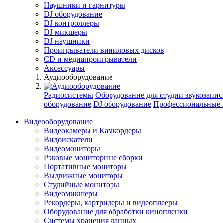
Наушники и гарнитуры
DJ оборудование
DJ контроллеры
DJ микшеры
DJ наушники
Проигрыватели виниловых дисков
СD и медиапроигрыватели
Аксессуары
Аудиооборудование
Радиосистемы
Оборудование для студии звукозапис
оборудование
DJ оборудование
Профессиональные 
Видеооборудование
Видеокамеры и Камкордеры
Видоискатели
Видеомониторы
Рэковые мониторные сборки
Портативные мониторы
Выдвижные мониторы
Студийные мониторы
Видеомикшеры
Рекордеры, картридеры и видеоплееры
Оборудование для обработки кинопленки
Системы хранения данных