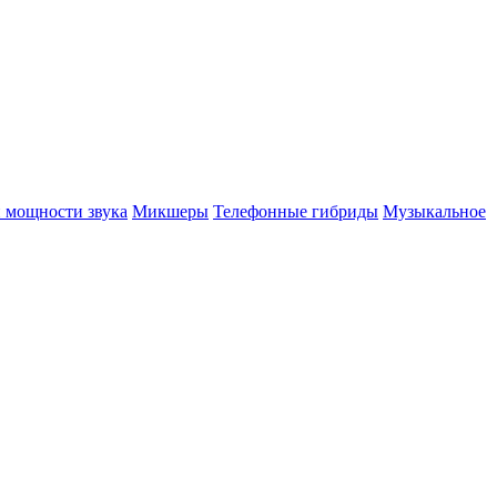
 мощности звука
Микшеры
Телефонные гибриды
Музыкальное