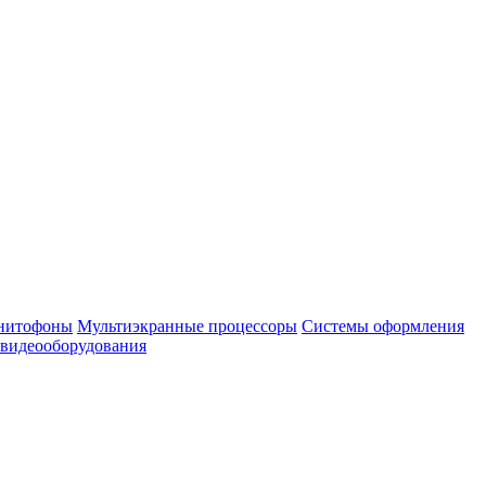
нитофоны
Мультиэкранные процессоры
Системы оформления
 видеооборудования