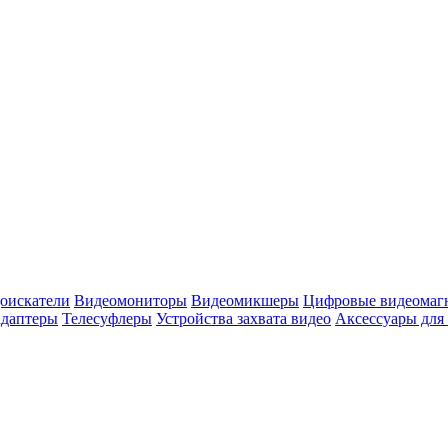
оискатели
Видеомониторы
Видеомикшеры
Цифровые видеомаг
адаптеры
Телесуфлеры
Устройства захвата видео
Аксессуары для