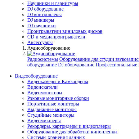
Наушники и гарнитуры
DJ оборудование
DJ контроллеры
DJ микшеры
DJ наушники
Проигрыватели виниловых дисков
СD и медиапроигрыватели
Аксессуары
Аудиооборудование
Радиосистемы
Оборудование для студии звукозапис
оборудование
DJ оборудование
Профессиональные 
Видеооборудование
Видеокамеры и Камкордеры
Видоискатели
Видеомониторы
Рэковые мониторные сборки
Портативные мониторы
Выдвижные мониторы
Студийные мониторы
Видеомикшеры
Рекордеры, картридеры и видеоплееры
Оборудование для обработки кинопленки
Системы хранения данных