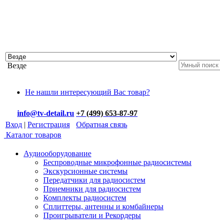
Везде
Не нашли интересующий Вас товар?
info@tv-detail.ru
+7 (499) 653-87-97
Вход
|
Регистрация
Обратная связь
Каталог товаров
Аудиооборудование
Беспроводные микрофонные радиосистемы
Экскурсионные системы
Передатчики для радиосистем
Приемники для радиосистем
Комплекты радиосистем
Сплиттеры, антенны и комбайнеры
Проигрыватели и Рекордеры