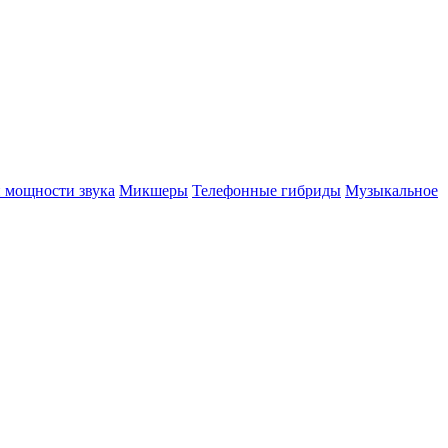
 мощности звука
Микшеры
Телефонные гибриды
Музыкальное