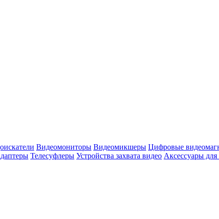
оискатели
Видеомониторы
Видеомикшеры
Цифровые видеомаг
адаптеры
Телесуфлеры
Устройства захвата видео
Аксессуары для