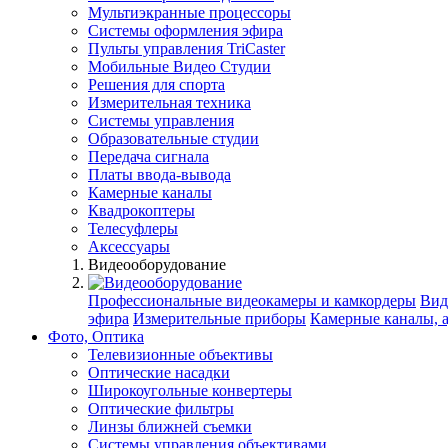
Мультиэкранные процессоры
Системы оформления эфира
Пульты управления TriCaster
Мобильные Видео Студии
Решения для спорта
Измерительная техника
Системы управления
Образовательные студии
Передача сигнала
Платы ввода-вывода
Камерные каналы
Квадрокоптеры
Телесуфлеры
Аксессуары
Видеооборудование
Профессиональные видеокамеры и камкордеры
Вид
эфира
Измерительные приборы
Камерные каналы, 
Фото, Оптика
Телевизионные объективы
Оптические насадки
Широкоугольные конвертеры
Оптические фильтры
Линзы ближней съемки
Системы управления объективами