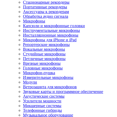
Стационарные рекордеры
Портативные рекордеры
Аксессуары к рекордерам
Обработка аудио сигнала
Микрофоны
Капсюли и микрофонные головки
Инструментальные микрофоны
Инсталляционные микрофоны
Микрофоны для iPhone и iPad
Репортерские микрофоны
Вокальные микрофоны
Студийные микрофоны
Петличные микрофоны
Врезные микрофоны
Головные микрофоны
Микрофон-пушка
Измерительные микрофоны
Модули
Ветрозащита для микрофонов
Звуковые карты и программное обеспечение
Акустические системы
Усилители мощности
Микшерные системы
Телефонные гибриды
Музыкальное оборудование