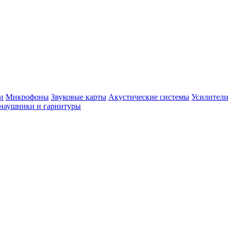
и
Микрофоны
Звуковые карты
Акустические системы
Усилители
наушники и гарнитуры