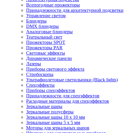
Всепогодные прожекторы
Принадлежности для архитектурной подсветки
Управление светом
Блиндеры
DMX блиндеры
Аналоговые блиндеры
Театральный свет
Прожекторы SPOT
Прожекторы PAR
Световые эффекты
Динамические панели
Лазеры
Приборы светового эффекта
Стробоскопы
Ультрафиолетовые светильники (Black lights)
Спецэффекты
Приборы спецэффектов
Принадлежности для спецэффектов
Расходные материалы для спецэффектов
Зеркальные шары
Зеркальные полусферы
Зеркальные шары 10 х 10 мм
Зеркальные шары 5 х 5 мм
Моторы для зеркальных шаров